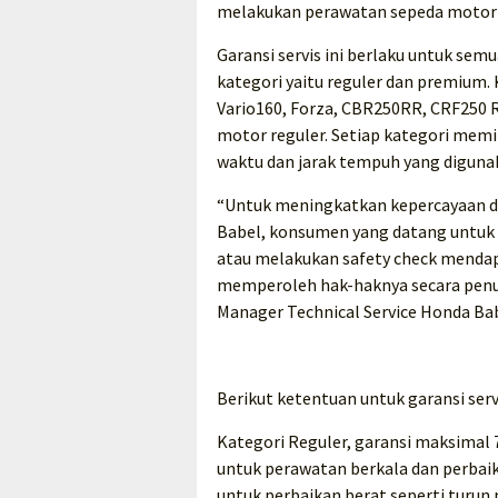
melakukan perawatan sepeda motor 
Garansi servis ini berlaku untuk se
kategori yaitu reguler dan premium.
Vario160, Forza, CBR250RR, CRF250 R
motor reguler. Setiap kategori memi
waktu dan jarak tempuh yang digunak
“Untuk meningkatkan kepercayaan d
Babel, konsumen yang datang untuk s
atau melakukan safety check mendap
memperoleh hak-haknya secara penuh, 
Manager Technical Service Honda Bab
Berikut ketentuan untuk garansi servi
Kategori Reguler, garansi maksimal 7
untuk perawatan berkala dan perbaik
untuk perbaikan berat seperti turun 