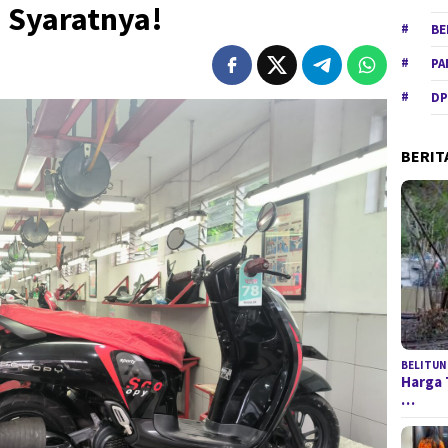
i Syaratnya!
BE
PA
DP
BERIT
BELITUN
Harga 
…