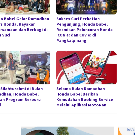
a Babel Gelar Ramadhan
Sukses Curi Perhatian
rs Honda, Rayakan
Pengunjung, Honda Babel
rsamaan dan Berbagi di
Resmikan Peluncuran Honda
n Suci
ICON e: dan CUV e: di
Pangkalpinang
 Silahturahmi di Bulan
Selama Bulan Ramadhan
dhan, Honda Babel
Honda Babel Berikan
an Program Berburu
Kemudahan Booking Service
l
Melalui Aplikasi MotoRan