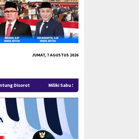
JUMAT, 7 AGUSTUS 2026
Miliki Sabu 50 Gram, IRT di Pangkalpinang Ditangkap Ditresnark