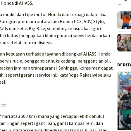
Honda di AHASS.
…
mua model dan tipe motor Honda dan terbagi dalam dua
 Kategori premium antara lain Honda PCX, ADV, Stylo,
ally dan kelas Big Bike, selebihnya masuk kategori
liki batas mengajukan klaim garansi servis berdasarkan
an setelah motor diservis.
an kepuasan terhadap layanan di bengkel AHASS Honda
ervis rutin, penggantian suku cadang, penggantian oli,
BERIT
atkan jaminan transparansi. Sehingga, konsumen dapat
seperti garansi service ini.” kata Yoga Rakasiwi selaku
el.
ce :
 hari atau 500 km (mana yang tercapai lebih dahulu)
an ringan seperti ganti ban, ganti kampas rem, dan
mesin, garansi service diberikan maksimal 30 hari atau