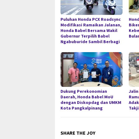
Puluhan Honda PCX Roadsync
Hond
Modifikasi Ramaikan Jalanan,
Bike
Honda Babel Bersama Wakil
Kebe
Gubernur Terpilih Babel
Bula
Ngabuburide Sambil Berbagi
Dukung Perekonomian
Jalin
Daerah, Honda Babel MoU
Rama
dengan Diskopdag dan UMKM
Adak
Kota Pangkalpinang
Takji
SHARE THE JOY