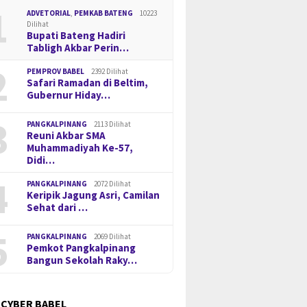
1
ADVETORIAL
,
PEMKAB BATENG
10223
Dilihat
Bupati Bateng Hadiri
Tabligh Akbar Perin…
2
PEMPROV BABEL
2392 Dilihat
Safari Ramadan di Beltim,
Gubernur Hiday…
3
PANGKALPINANG
2113 Dilihat
Reuni Akbar SMA
Muhammadiyah Ke-57,
Didi…
4
PANGKALPINANG
2072 Dilihat
Keripik Jagung Asri, Camilan
Sehat dari …
5
PANGKALPINANG
2069 Dilihat
Pemkot Pangkalpinang
Bangun Sekolah Raky…
 CYBER BABEL