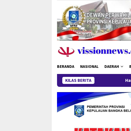
Loncat
ke
konten
BERANDA
NASIONAL
DAERAH
KILAS BERITA
Harga Timah Turun, Akti