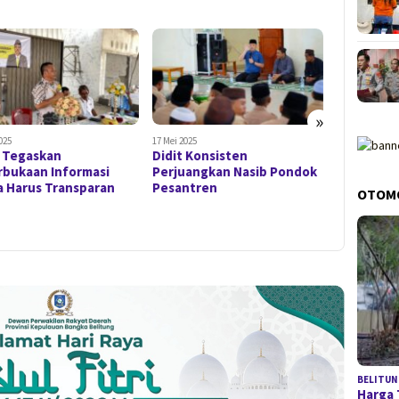
»
 2025
17 Mei 2025
t Konsisten
Serap Aspirasi Warga
11 Januari 20
Bupati A
juangkan Nasib Pondok
Sungaiselan, Mehoa:
Safari Ju
antren
Jangan Jadi Reses yang
OTOM
Nur Kob
Hanya Seremonial
BELITUN
Harga 