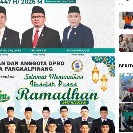
…
BERIT