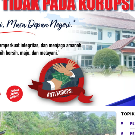
TOPIK
PE
PE