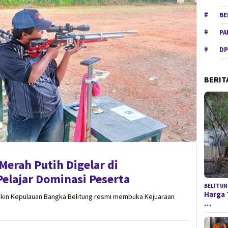
BE
PA
DP
BERIT
erah Putih Digelar di
Pelajar Dominasi Peserta
BELITUN
Harga 
kin Kepulauan Bangka Belitung resmi membuka Kejuaraan
…