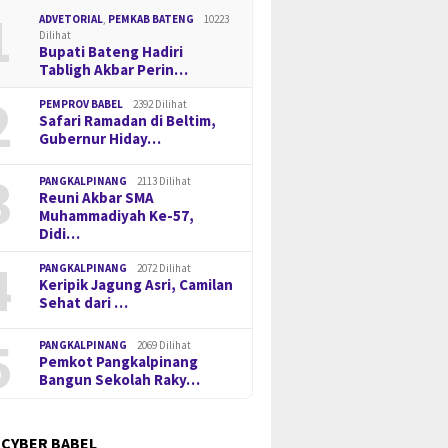
1
ADVETORIAL
,
PEMKAB BATENG
10223
Dilihat
Bupati Bateng Hadiri
Tabligh Akbar Perin…
2
PEMPROV BABEL
2392 Dilihat
Safari Ramadan di Beltim,
Gubernur Hiday…
3
PANGKALPINANG
2113 Dilihat
Reuni Akbar SMA
Muhammadiyah Ke-57,
Didi…
4
PANGKALPINANG
2072 Dilihat
Keripik Jagung Asri, Camilan
Sehat dari …
Babel Minta Publik Tak
Miliki S
Harga Timah Turun, Aktivitas
5
kulasi, Kasus 53 Ton
Pangkal
Tambang di Kawasan
PANGKALPINANG
2069 Dilihat
Timah Ilegal Terus
Ditresn
Pemkot Pangkalpinang
Lindung Desa Gantung
bangkan
Bangun Sekolah Raky…
Disorot
 CYBER BABEL