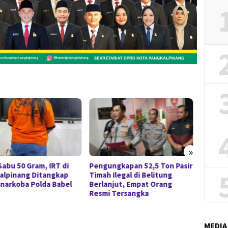
»
ungkapan 52,5 Ton Pasir
Tinjau Program MBG 3B di
Polda 
 Ilegal di Belitung
Pangkalpinang, Gubernur
Berspe
anjut, Empat Orang
Hidayat Tekankan Mutu Gizi
Pasir 
i Tersangka
dan Ketepatan Sasaran
Dikem
MEDIA