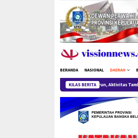
Loncat
ke
konten
BERANDA
NASIONAL
DAERAH
Harga Timah Turun, Aktivitas Tambang di Kawasan Lindung Des
KILAS BERITA