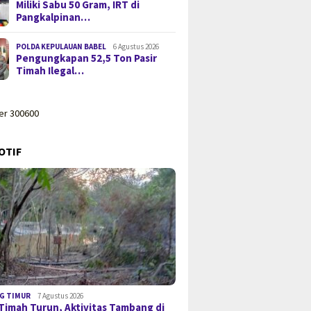
Miliki Sabu 50 Gram, IRT di
Pangkalpinan…
POLDA KEPULAUAN BABEL
6 Agustus 2026
Pengungkapan 52,5 Ton Pasir
Timah Ilegal…
11 Januari 2025
25
Bupati Algaf
11 Januari 2025
lgafry Rahman
Hadiri Coffee
Bupati Algafry Rahman
mat di Masjid An
OTIF
Kepala OPD 
Terima Audiensi Pengurus
a
Persatuan Pensiunan
Indonesia Bateng
G TIMUR
7 Agustus 2026
Timah Turun, Aktivitas Tambang di