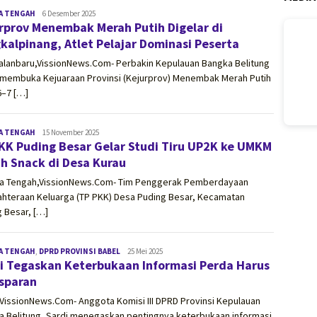
A TENGAH
vissionnews.com
6 Desember 2025
rprov Menembak Merah Putih Digelar di
kalpinang, Atlet Pelajar Dominasi Peserta
alanbaru,VissionNews.Com- Perbakin Kepulauan Bangka Belitung
 membuka Kejuaraan Provinsi (Kejurprov) Menembak Merah Putih
6–7 […]
A TENGAH
vissionnews.com
15 November 2025
KK Puding Besar Gelar Studi Tiru UP2K ke UMKM
ah Snack di Desa Kurau
a Tengah,VissionNews.Com- Tim Penggerak Pemberdayaan
ahteraan Keluarga (TP PKK) Desa Puding Besar, Kecamatan
 Besar, […]
A TENGAH
,
DPRD PROVINSI BABEL
vissionnews.com
25 Mei 2025
i Tegaskan Keterbukaan Informasi Perda Harus
sparan
VissionNews.Com- Anggota Komisi III DPRD Provinsi Kepulauan
a Belitung, Sardi menegaskan pentingnya keterbukaan informasi