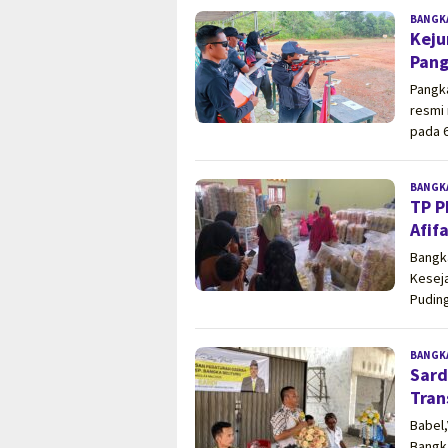
BANGK
Keju
Pang
Pangk
resmi
pada 
BANGK
TP P
Afif
Bangk
Kesej
Puding
BANGK
Sard
Tran
Babel,
Bangk