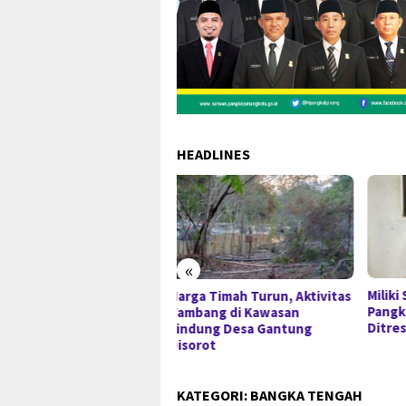
HEADLINES
«
Miliki Sabu 50 Gram, IRT di
Peng
ga Timah Turun, Aktivitas
Pangkalpinang Ditangkap
Timah
mbang di Kawasan
Ditresnarkoba Polda Babel
Berl
ndung Desa Gantung
Resm
orot
KATEGORI:
BANGKA TENGAH