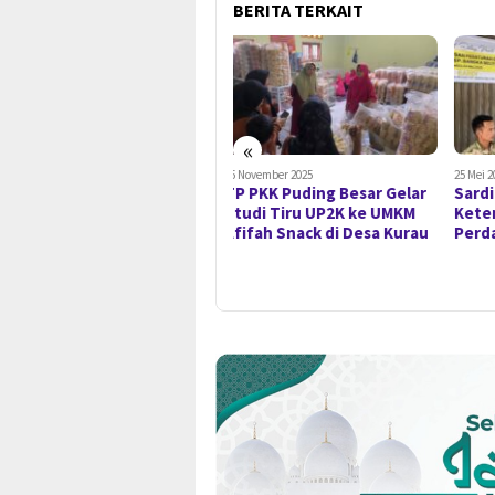
BERITA TERKAIT
«
15 November 2025
25 Mei 2025
17 Mei
TP PKK Puding Besar Gelar
Sardi Tegaskan
Didi
Studi Tiru UP2K ke UMKM
Keterbukaan Informasi
Per
Afifah Snack di Desa Kurau
Perda Harus Transparan
Pes