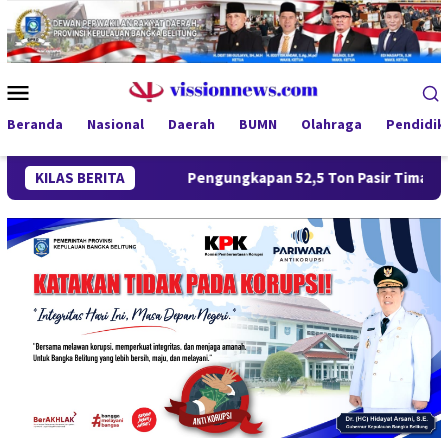
Loncat
ke
konten
Menu
Mobile
Beranda
Nasional
Daerah
BUMN
Olahraga
Pendidik
KILAS BERITA
Pengungkapan 52,5 Ton Pasir Timah Ilegal di Belitung Be