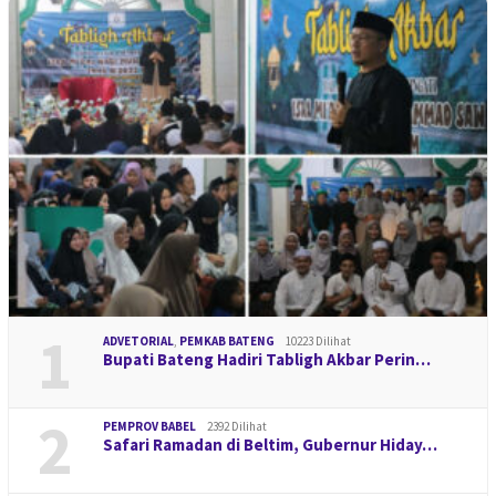
1
ADVETORIAL
,
PEMKAB BATENG
10223 Dilihat
Bupati Bateng Hadiri Tabligh Akbar Perin…
2
PEMPROV BABEL
2392 Dilihat
Safari Ramadan di Beltim, Gubernur Hiday…