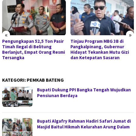
«
»
Pengungkapan 52,5 Ton Pasir
Tinjau Program MBG 3B di
Timah Ilegal di Belitung
Pangkalpinang, Gubernur
Berlanjut, Empat Orang Resmi
Hidayat Tekankan Mutu Gizi
Tersangka
dan Ketepatan Sasaran
KATEGORI:
PEMKAB BATENG
Bupati Dukung PPI Bangka Tengah Wujudkan
Pensiunan Berdaya
Bupati Algafry Rahman Hadiri Safari Jumat di
Masjid Baitul Hikmah Kelurahan Arung Dalam