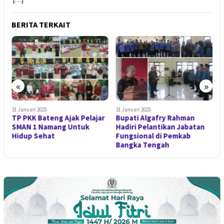
BERITA TERKAIT
«
»
31 Januari 2025
31 Januari 2025
3
TP PKK Bateng Ajak Pelajar
Bupati Algafry Rahman
B
SMAN 1 Namang Untuk
Hadiri Pelantikan Jabatan
T
Hidup Sehat
Fungsional di Pemkab
I
Bangka Tengah
D