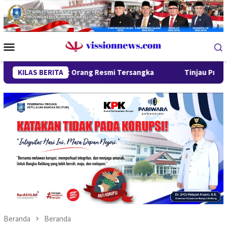
Loncat
ke
konten
Menu
Mobile
lanjut, Empat Orang Resmi Tersangka
KILAS BERITA
Tinjau Program MBG 
Beranda
Beranda