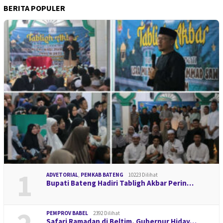
BERITA POPULER
1
ADVETORIAL
,
PEMKAB BATENG
10223 Dilihat
Bupati Bateng Hadiri Tabligh Akbar Perin…
PEMPROV BABEL
2392 Dilihat
Safari Ramadan di Beltim, Gubernur Hiday…