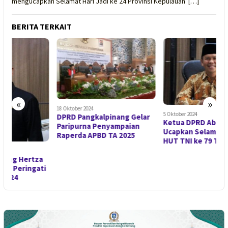
mengucapkan Selamat Hari Jadi ke 24 Provinsi Kepulauan […]
BERITA TERKAIT
«
»
18 Oktober 2024
1
5 Oktober 2024
DPRD Pangkalpinang Gelar
K
Ketua DPRD Abang Hertza
Paripurna Penyampaian
P
Ucapkan Selamat Peringati
Raperda APBD TA 2025
HUT TNI ke 79 Tahun 2024
T
i