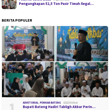
Pengungkapan 52,5 Ton Pasir Timah Ilegal…
BERITA POPULER
1
ADVETORIAL
,
PEMKAB BATENG
10223 Dilihat
Bupati Bateng Hadiri Tabligh Akbar Perin…