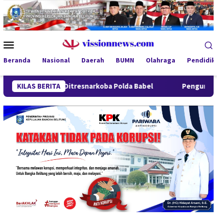
Loncat
ke
konten
Menu
Mobile
Beranda
Nasional
Daerah
BUMN
Olahraga
Pendidik
itresnarkoba Polda Babel
KILAS BERITA
Pengungkapan 52,5 Ton Pasir Ti