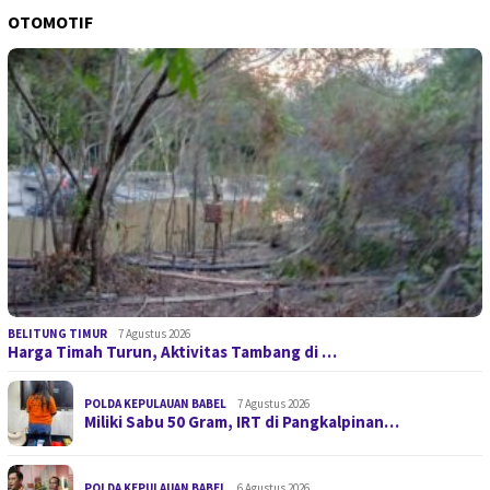
OTOMOTIF
BELITUNG TIMUR
7 Agustus 2026
Harga Timah Turun, Aktivitas Tambang di …
POLDA KEPULAUAN BABEL
7 Agustus 2026
Miliki Sabu 50 Gram, IRT di Pangkalpinan…
POLDA KEPULAUAN BABEL
6 Agustus 2026