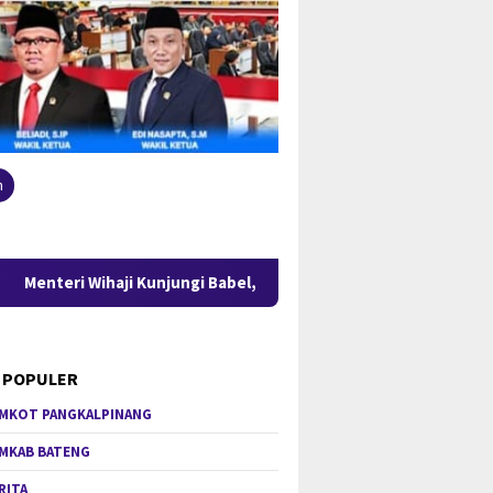
n
unjungi Babel, Gubernur Hidayat Arsani Perkuat Kolaborasi Perc
 POPULER
MKOT PANGKALPINANG
MKAB BATENG
RITA