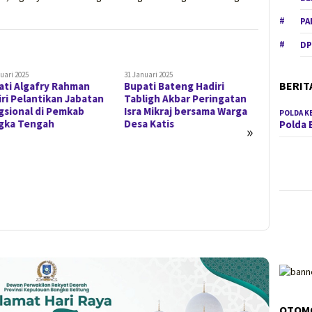
PA
DP
uari 2025
31 Januari 2025
26 Januari 20
BERIT
ati Algafry Rahman
Bupati Bateng Hadiri
Bupati A
ri Pelantikan Jabatan
Tabligh Akbar Peringatan
Dukung 
gsional di Pemkab
Isra Mikraj bersama Warga
Pangan 
POLDA K
gka Tengah
Desa Katis
Ketahan
Polda 
»
OTOM