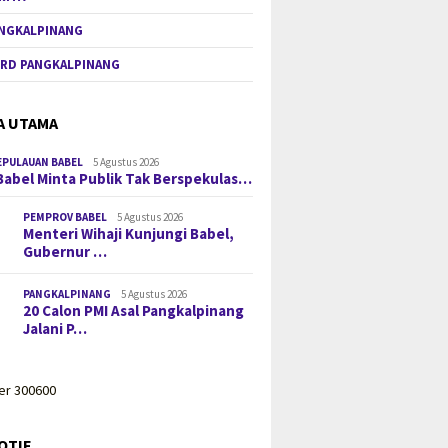
NGKALPINANG
RD PANGKALPINANG
25
A UTAMA
lgafry Rahman
Bentuk Brigade
Untuk Perkuat
EPULAUAN BABEL
5 Agustus 2026
an Pangan Daerah
Babel Minta Publik Tak Berspekulas…
PEMPROV BABEL
5 Agustus 2026
Menteri Wihaji Kunjungi Babel,
26 Januari 2025
26 Januari 2025
Gubernur …
Bupati Algafry Rahman
Bupati Algaf
Hadiri Safari Jumat di
Dorong Peni
Masjid Soeprapto Soeparno
Numerasi dan 
PANGKALPINANG
5 Agustus 2026
Desa Beluluk
20 Calon PMI Asal Pangkalpinang
Jalani P…
OTIF