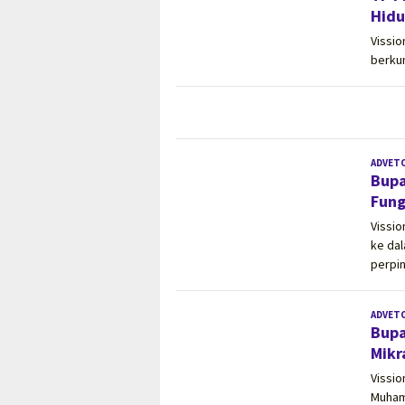
Hidu
Vissi
berku
ADVET
Bupa
Fung
Vissi
ke da
perpi
ADVET
Bupa
Mikr
Vissio
Muham