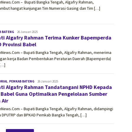
onNews.Com – Bupati Bangka Tengah, Algafry Rahman,
mbut hangat kunjungan Tim Numerasi Gasing dan Tim […]
B BATENG
vissionnews.com
26 Januari 2025
ti Algafry Rahman Terima Kunker Bapemperda
 Provinsi Babel
onNews.Com – Bupati Bangka Tengah, Algafry Rahman, menerima
ngan kerja Badan Pembentukan Peraturan Daerah (Bapemperda)
[…]
ORIAL
,
PEMKAB BATENG
vissionnews.com
26 Januari 2025
ti Algafry Rahman Tandatangani NPHD Kepada
Babel Guna Optimalkan Pengelolaan Sumber
 Air
onNews.Com – Bupati Bangka Tengah, Algafry Rahman, didampingi
a DPUTRP dan BPKAD Pemkab Bangka Tengah, […]