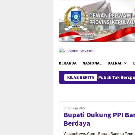
Loncat
ke
konten
BERANDA
NASIONAL
DAERAH
Polda Babel Minta Publik Tak Berspekulasi, Kasus 53 Ton
KILAS BERITA
31 Januari 2025
Bupati Dukung PPI Ba
Berdaya
VissionNews.Com - Bupati Bangka Teng