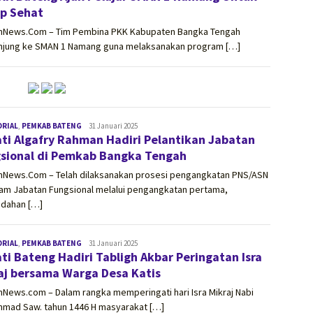
p Sehat
onNews.Com – Tim Pembina PKK Kabupaten Bangka Tengah
njung ke SMAN 1 Namang guna melaksanakan program […]
ORIAL
,
PEMKAB BATENG
vissionnews.com
31 Januari 2025
ti Algafry Rahman Hadiri Pelantikan Jabatan
sional di Pemkab Bangka Tengah
onNews.Com – Telah dilaksanakan prosesi pengangkatan PNS/ASN
lam Jabatan Fungsional melalui pengangkatan pertama,
ndahan […]
ORIAL
,
PEMKAB BATENG
vissionnews.com
31 Januari 2025
ti Bateng Hadiri Tabligh Akbar Peringatan Isra
aj bersama Warga Desa Katis
nNews.com – Dalam rangka memperingati hari Isra Mikraj Nabi
mad Saw. tahun 1446 H masyarakat […]