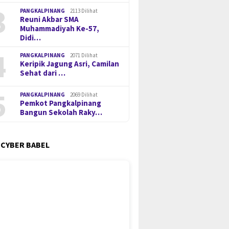
3
PANGKALPINANG
2113 Dilihat
Reuni Akbar SMA
Muhammadiyah Ke-57,
Didi…
4
PANGKALPINANG
2071 Dilihat
Keripik Jagung Asri, Camilan
Sehat dari …
5
PANGKALPINANG
2069 Dilihat
Pemkot Pangkalpinang
Bangun Sekolah Raky…
 CYBER BABEL
mu Pangkalpinang
Polda Babel Minta Publik Tak
Menteri
 Seragam dan
Berspekulasi, Kasus 53 Ton
Babel, 
ngkapan Sekolah untuk
Pasir Timah Ilegal Terus
Arsani 
 Kurang Mampu
Dikembangkan
Percep
Stuntin