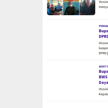
Vissi
menya
PEMKA
Bupa
DPRD
Vissi
kunju
DPRD 
ADVET
Bupa
BWS 
Daya
Vissi
Kepal