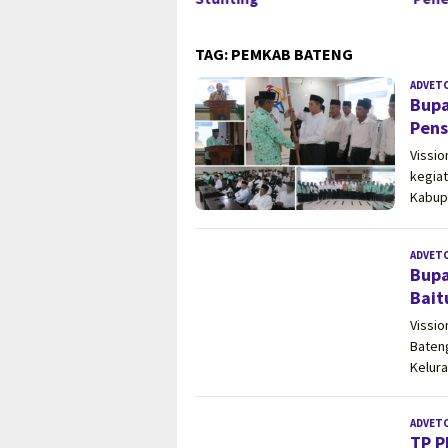
TAG:
PEMKAB BATENG
ADVET
Bupa
Pens
Vissi
kegia
Kabup
ADVET
Bupa
Bait
Vissi
Baten
Kelur
ADVET
TP P