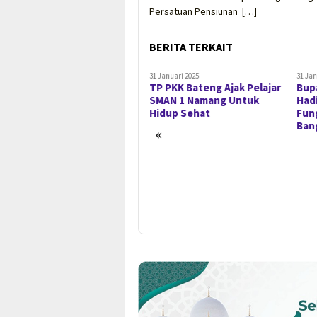
Persatuan Pensiunan […]
BERITA TERKAIT
31 Januari 2025
31 Januari 2025
31 Jan
Bupati Algafry Rahman
TP PKK Bateng Ajak Pelajar
Bup
Hadiri Safari Jumat di
SMAN 1 Namang Untuk
Hadi
Masjid Baitul Hikmah
Hidup Sehat
Fun
Kelurahan Arung Dalam
Ban
«