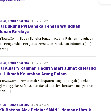
ORIAL
,
PEMKAB BATENG
vissionnews.com
31 Januari 2025
ti Dukung PPI Bangka Tengah Wujudkan
iunan Berdaya
onNews.Com – Bupati Bangka Tengah, Algafry Rahman menghadiri
tan Pengukuhan Pengurus Persatuan Pensiunan Indonesia (PPI)
aten […]
ORIAL
,
PEMKAB BATENG
vissionnews.com
31 Januari 2025
ti Algafry Rahman Hadiri Safari Jumat di Masjid
ul Hikmah Kelurahan Arung Dalam
onNews.Com – Pemerintah Kabupaten Bangka Tengah (Pemkab
g) menggelar Safari Jumat dan silaturahmi bersama masyarakat
ahan […]
ORIAL
,
PEMKAB BATENG
vissionnews.com
31 Januari 2025
KK Bateng Ajak Pelajar SMAN 1 Namang Untuk