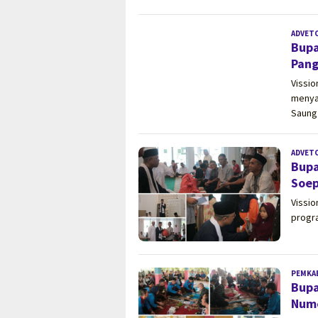
ADVET
Bupa
Pang
Vissi
menya
Saung
ADVET
Bupa
Soep
Vissio
progr
PEMKA
Bupa
Nume