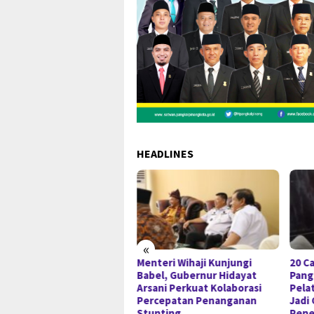
HEADLINES
«
da Babel Minta Publik Tak
Menteri Wihaji Kunjungi
20 Ca
spekulasi, Kasus 53 Ton
Babel, Gubernur Hidayat
Pang
ir Timah Ilegal Terus
Arsani Perkuat Kolaborasi
Pela
kembangkan
Percepatan Penanganan
Jadi
Stunting
Pene