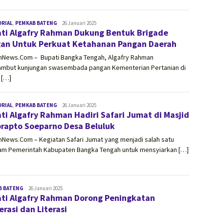
ORIAL
,
PEMKAB BATENG
vissionnews.com
26 Januari 2025
ti Algafry Rahman Dukung Bentuk Brigade
an Untuk Perkuat Ketahanan Pangan Daerah
onNews.Com – Bupati Bangka Tengah, Algafry Rahman
mbut kunjungan swasembada pangan Kementerian Pertanian di
 […]
ORIAL
,
PEMKAB BATENG
vissionnews.com
26 Januari 2025
ti Algafry Rahman Hadiri Safari Jumat di Masjid
rapto Soeparno Desa Beluluk
nNews.Com – Kegiatan Safari Jumat yang menjadi salah satu
am Pemerintah Kabupaten Bangka Tengah untuk mensyiarkan […]
B BATENG
vissionnews.com
26 Januari 2025
ti Algafry Rahman Dorong Peningkatan
rasi dan Literasi