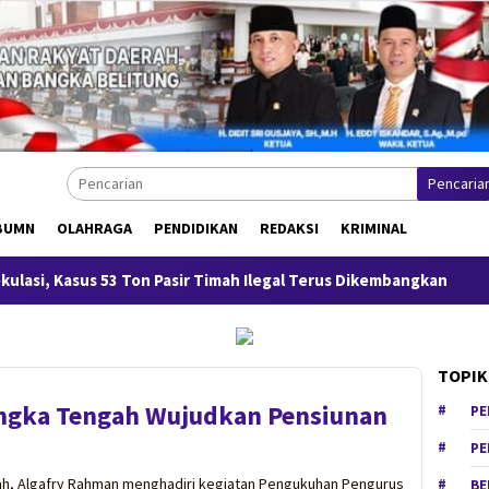
Pencaria
BUMN
OLAHRAGA
PENDIDIKAN
REDAKSI
KRIMINAL
 Pasir Timah Ilegal Terus Dikembangkan
Menteri Wihaji K
TOPIK
ngka Tengah Wujudkan Pensiunan
PE
PE
ah, Algafry Rahman menghadiri kegiatan Pengukuhan Pengurus
BE