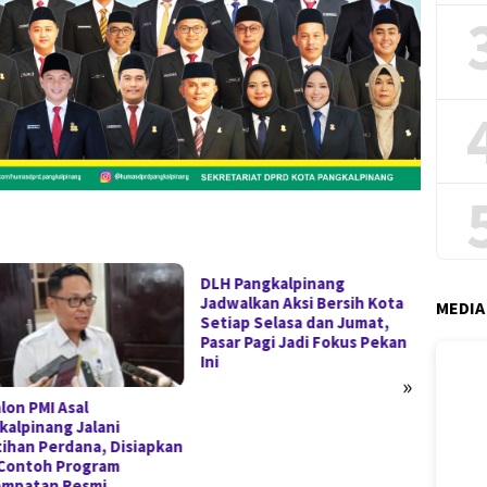
DLH Pangkalpinang
Jadwalkan Aksi Bersih Kota
MEDIA
Setiap Selasa dan Jumat,
Pasar Pagi Jadi Fokus Pekan
Ini
»
lon PMI Asal
Lazis
kalpinang Jalani
Bantu
tihan Perdana, Disiapkan
Perle
 Contoh Program
Siswa
mpatan Resmi