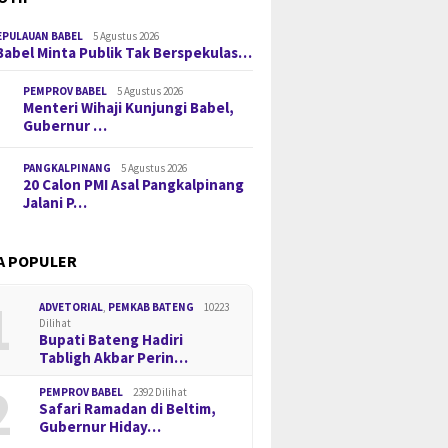
EPULAUAN BABEL
5 Agustus 2026
Babel Minta Publik Tak Berspekulas…
PEMPROV BABEL
5 Agustus 2026
Menteri Wihaji Kunjungi Babel,
Gubernur …
PANGKALPINANG
5 Agustus 2026
20 Calon PMI Asal Pangkalpinang
Jalani P…
A POPULER
1
ADVETORIAL
,
PEMKAB BATENG
10223
Dilihat
Bupati Bateng Hadiri
Tabligh Akbar Perin…
2
PEMPROV BABEL
2392 Dilihat
Safari Ramadan di Beltim,
Gubernur Hiday…