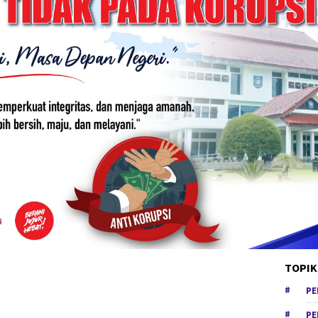
TOPIK
PE
PE