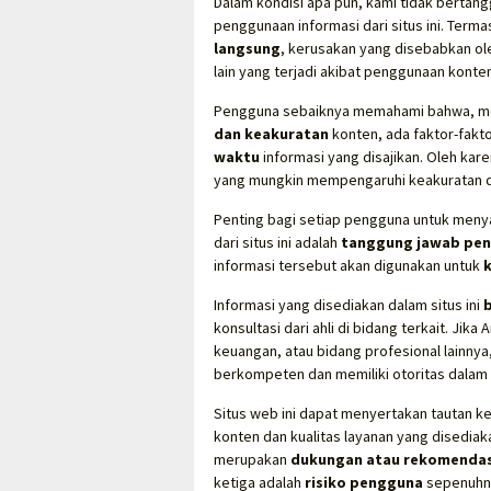
Dalam kondisi apa pun, kami tidak bertan
penggunaan informasi dari situs ini. Term
langsung
, kerusakan yang disebabkan ole
lain yang terjadi akibat penggunaan konten
Pengguna sebaiknya memahami bahwa, me
dan keakuratan
konten, ada faktor-fakt
waktu
informasi yang disajikan. Oleh kar
yang mungkin mempengaruhi keakuratan d
Penting bagi setiap pengguna untuk menya
dari situs ini adalah
tanggung jawab pen
informasi tersebut akan digunakan untuk
Informasi yang disediakan dalam situs ini
konsultasi dari ahli di bidang terkait. J
keuangan, atau bidang profesional lainnya
berkompeten dan memiliki otoritas dalam 
Situs web ini dapat menyertakan tautan ke 
konten dan kualitas layanan yang disediak
merupakan
dukungan atau rekomendas
ketiga adalah
risiko pengguna
sepenuhny