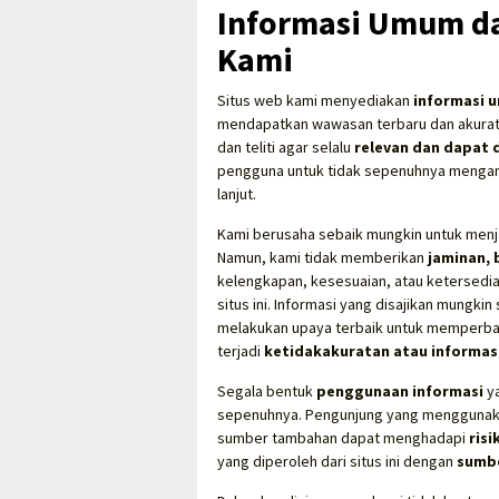
Informasi Umum da
Kami
Situs web kami menyediakan
informasi 
mendapatkan wawasan terbaru dan akurat. 
dan teliti agar selalu
relevan dan dapat 
pengguna untuk tidak sepenuhnya menganda
lanjut.
Kami berusaha sebaik mungkin untuk men
Namun, kami tidak memberikan
jaminan, 
kelengkapan, kesesuaian, atau ketersediaa
situs ini. Informasi yang disajikan mungk
melakukan upaya terbaik untuk memperbaru
terjadi
ketidakakuratan atau informasi
Segala bentuk
penggunaan informasi
ya
sepenuhnya. Pengunjung yang menggunakan 
sumber tambahan dapat menghadapi
risi
yang diperoleh dari situs ini dengan
sumbe