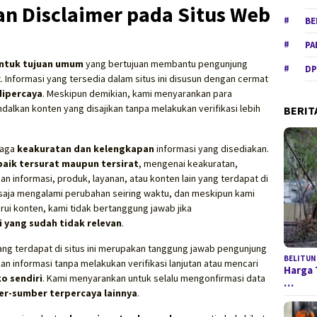
n Disclaimer pada Situs Web
BE
PA
untuk tujuan umum
yang bertujuan membantu pengunjung
DP
Informasi yang tersedia dalam situs ini disusun dengan cermat
dipercaya
. Meskipun demikian, kami menyarankan para
lkan konten yang disajikan tanpa melakukan verifikasi lebih
BERIT
jaga
keakuratan dan kelengkapan
informasi yang disediakan.
baik tersurat maupun tersirat
, mengenai keakuratan,
n informasi, produk, layanan, atau konten lain yang terdapat di
in saja mengalami perubahan seiring waktu, dan meskipun kami
i konten, kami tidak bertanggung jawab jika
 yang sudah tidak relevan
.
ng terdapat di situs ini merupakan tanggung jawab pengunjung
BELITUN
informasi tanpa melakukan verifikasi lanjutan atau mencari
Harga 
ko sendiri
. Kami menyarankan untuk selalu mengonfirmasi data
…
r-sumber terpercaya lainnya
.