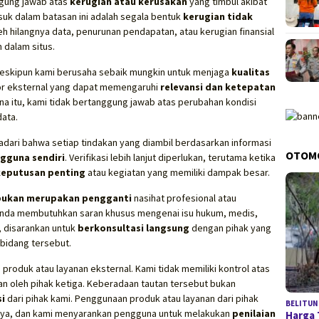
ggung jawab atas
kerugian atau kerusakan
yang timbul akibat
asuk dalam batasan ini adalah segala bentuk
kerugian tidak
h hilangnya data, penurunan pendapatan, atau kerugian finansial
 dalam situs.
skipun kami berusaha sebaik mungkin untuk menjaga
kualitas
or eksternal yang dapat memengaruhi
relevansi dan ketepatan
ena itu, kami tidak bertanggung jawab atas perubahan kondisi
ata.
dari bahwa setiap tindakan yang diambil berdasarkan informasi
OTOM
gguna sendiri
. Verifikasi lebih lanjut diperlukan, terutama ketika
keputusan penting
atau kegiatan yang memiliki dampak besar.
bukan merupakan pengganti
nasihat profesional atau
ika Anda membutuhkan saran khusus mengenai isu hukum, medis,
, disarankan untuk
berkonsultasi langsung
dengan pihak yang
bidang tersebut.
produk atau layanan eksternal. Kami tidak memiliki kontrol atas
an oleh pihak ketiga. Keberadaan tautan tersebut bukan
i
dari pihak kami. Penggunaan produk atau layanan dari pihak
BELITUN
a, dan kami menyarankan pengguna untuk melakukan
penilaian
Harga 