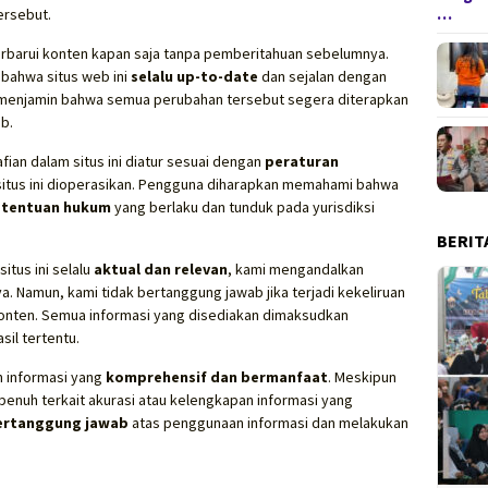
…
rsebut.
barui konten kapan saja tanpa pemberitahuan sebelumnya.
 bahwa situs web ini
selalu up-to-date
dan sejalan dengan
 menjamin bahwa semua perubahan tersebut segera diterapkan
b.
ian dalam situs ini diatur sesuai dengan
peraturan
 situs ini dioperasikan. Pengguna diharapkan memahami bahwa
etentuan hukum
yang berlaku dan tunduk pada yurisdiksi
BERIT
tus ini selalu
aktual dan relevan
, kami mengandalkan
a. Namun, kami tidak bertanggung jawab jika terjadi kekeliruan
onten. Semua informasi yang disediakan dimaksudkan
sil tertentu.
n informasi yang
komprehensif dan bermanfaat
. Meskipun
penuh terkait akurasi atau kelengkapan informasi yang
ertanggung jawab
atas penggunaan informasi dan melakukan