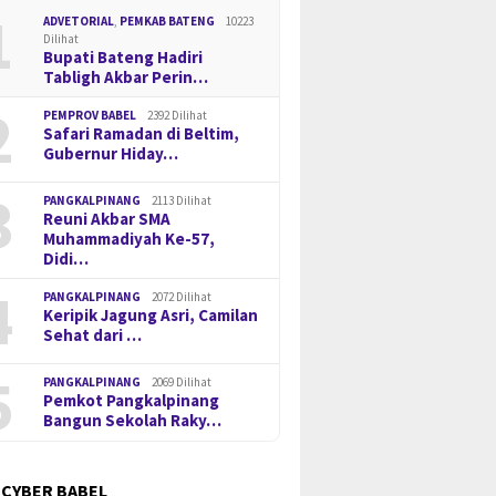
1
ADVETORIAL
,
PEMKAB BATENG
10223
Dilihat
Bupati Bateng Hadiri
Tabligh Akbar Perin…
2
PEMPROV BABEL
2392 Dilihat
Safari Ramadan di Beltim,
Gubernur Hiday…
3
PANGKALPINANG
2113 Dilihat
Reuni Akbar SMA
Muhammadiyah Ke-57,
Didi…
4
PANGKALPINANG
2072 Dilihat
Keripik Jagung Asri, Camilan
Sehat dari …
5
PANGKALPINANG
2069 Dilihat
Pemkot Pangkalpinang
Bangun Sekolah Raky…
 CYBER BABEL