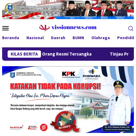
Loncat
ke
konten
Menu
Mobile
Beranda
Nasional
Daerah
BUMN
Olahraga
Pendidik
Empat Orang Resmi Tersangka
KILAS BERITA
Tinjau Program MBG 3B di P