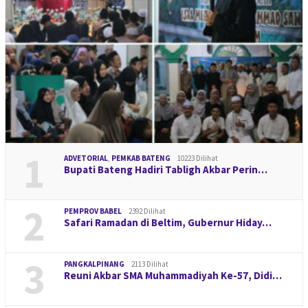
1
ADVETORIAL
,
PEMKAB BATENG
10223 Dilihat
Bupati Bateng Hadiri Tabligh Akbar Perin…
2
PEMPROV BABEL
2392 Dilihat
Safari Ramadan di Beltim, Gubernur Hiday…
3
PANGKALPINANG
2113 Dilihat
Reuni Akbar SMA Muhammadiyah Ke-57, Didi…