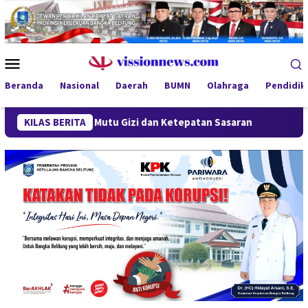
Loncat
ke
konten
Menu
Mobile
Beranda
Nasional
Daerah
BUMN
Olahraga
Pendidik
kan Mutu Gizi dan Ketepatan Sasaran
KILAS BERITA
Polda Babel Minta 