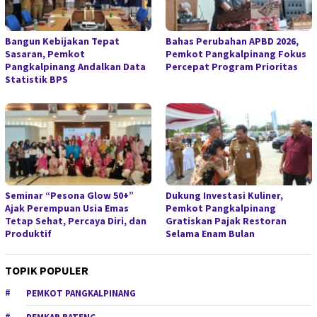
Bangun Kebijakan Tepat
Bahas Perubahan APBD 2026,
Sasaran, Pemkot
Pemkot Pangkalpinang Fokus
Pangkalpinang Andalkan Data
Percepat Program Prioritas
Statistik BPS
Seminar “Pesona Glow 50+”
Dukung Investasi Kuliner,
Ajak Perempuan Usia Emas
Pemkot Pangkalpinang
Tetap Sehat, Percaya Diri, dan
Gratiskan Pajak Restoran
Produktif
Selama Enam Bulan
TOPIK POPULER
PEMKOT PANGKALPINANG