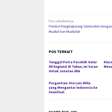
Navigasi
Pos sebelumnya
Pemkot Pangkalpinang Silaturahim Dengan
pos
Muallaf Dan Muallafah
POS TERKAIT
Tunggal Putra Paceklik Gelar
Klas
All England 25 Tahun, Ini Saran
Mena
Untuk Jonatan dkk
Pergantian Jitu Luis Milla
yang Mengantar Indonesia ke
Semifinal
SHARE THE JOY