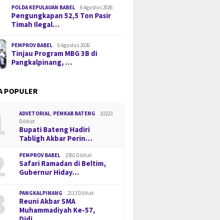
POLDA KEPULAUAN BABEL
6 Agustus 2026
Pengungkapan 52,5 Ton Pasir
Timah Ilegal…
PEMPROV BABEL
6 Agustus 2026
Tinjau Program MBG 3B di
Pangkalpinang, …
A POPULER
1
ADVETORIAL
,
PEMKAB BATENG
10223
Dilihat
Bupati Bateng Hadiri
Tabligh Akbar Perin…
2
PEMPROV BABEL
2392 Dilihat
Safari Ramadan di Beltim,
Gubernur Hiday…
3
PANGKALPINANG
2113 Dilihat
Reuni Akbar SMA
Muhammadiyah Ke-57,
Didi…