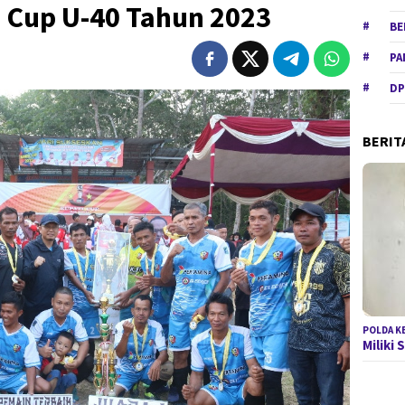
i Cup U-40 Tahun 2023
BE
PA
DP
BERIT
POLDA K
Miliki