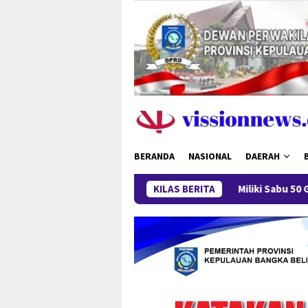
Loncat
ke
konten
BERANDA
NASIONAL
DAERAH
Miliki Sabu 50 Gram, IRT di Pangka
KILAS BERITA