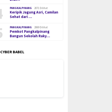
4
PANGKALPINANG
2071 Dilihat
Keripik Jagung Asri, Camilan
Sehat dari …
5
PANGKALPINANG
2069 Dilihat
Pemkot Pangkalpinang
Bangun Sekolah Raky…
 CYBER BABEL