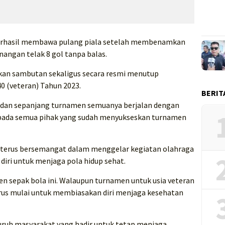
 berhasil membawa pulang piala setelah membenamkan
angan telak 8 gol tanpa balas.
kan sambutan sekaligus secara resmi menutup
0 (veteran) Tahun 2023.
BERIT
ni dan sepanjang turnamen semuanya berjalan dengan
kepada semua pihak yang sudah menyukseskan turnamen
 terus bersemangat dalam menggelar kegiatan olahraga
diri untuk menjaga pola hidup sehat.
n sepak bola ini. Walaupun turnamen untuk usia veteran
arus mulai untuk membiasakan diri menjaga kesehatan
ruh masyarakat yang hadir untuk tetap menjaga