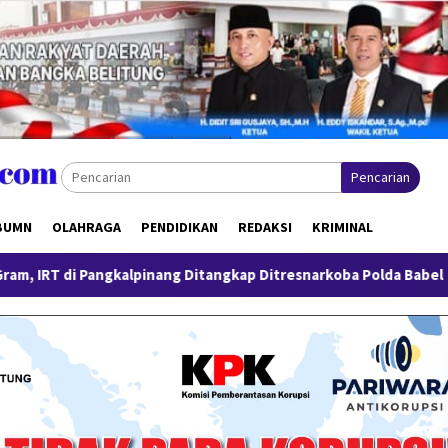
Pencarian
BUMN
OLAHRAGA
PENDIDIKAN
REDAKSI
KRIMINAL
lpinang Ditangkap Ditresnarkoba Polda Babel
Pengungkapa