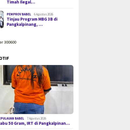
Timah Ilegal…
PEMPROV BABEL
6 Agustus 2026
Tinjau Program MBG 3B di
Pangkalpinang, …
OTIF
EPULAUAN BABEL
7 Agustus 2026
 Sabu 50 Gram, IRT di Pangkalpinan…