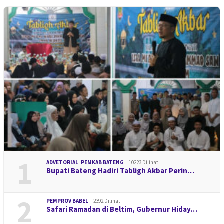
1
ADVETORIAL
,
PEMKAB BATENG
10223 Dilihat
Bupati Bateng Hadiri Tabligh Akbar Perin…
2
PEMPROV BABEL
2392 Dilihat
Safari Ramadan di Beltim, Gubernur Hiday…