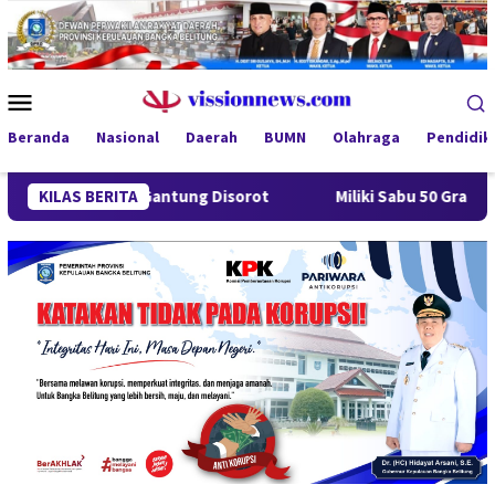
Loncat
ke
konten
Menu
Mobile
Beranda
Nasional
Daerah
BUMN
Olahraga
Pendidik
Desa Gantung Disorot
KILAS BERITA
Miliki Sabu 50 Gram, IRT di Pangka