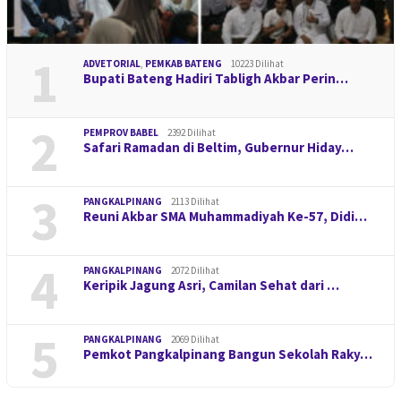
1
ADVETORIAL
,
PEMKAB BATENG
10223 Dilihat
Bupati Bateng Hadiri Tabligh Akbar Perin…
2
PEMPROV BABEL
2392 Dilihat
Safari Ramadan di Beltim, Gubernur Hiday…
3
PANGKALPINANG
2113 Dilihat
Reuni Akbar SMA Muhammadiyah Ke-57, Didi…
4
PANGKALPINANG
2072 Dilihat
Keripik Jagung Asri, Camilan Sehat dari …
5
PANGKALPINANG
2069 Dilihat
Pemkot Pangkalpinang Bangun Sekolah Raky…