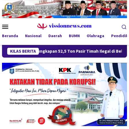
Loncat
ke
konten
Menu
Mobile
Beranda
Nasional
Daerah
BUMN
Olahraga
Pendidik
engungkapan 52,5 Ton Pasir Timah Ilegal di Belitung Berlanjut,
KILAS BERITA