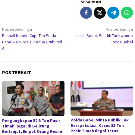
SEBARKAN
Navigasi
Pos sebelumnya
Pos berikutnya
Basball Kapolri Cup, Tim Polda
Inilah Sosok Pelatih Taekwondo
pos
Babel Raih Posisi Kedua Grub Poll
Polda Babel
A
POS TERKAIT
Polda Babel Minta Publik Tak
Pengungkapan 52,5 Ton Pasir
Berspekulasi, Kasus 53 Ton
Timah Ilegal di Belitung
Pasir Timah Ilegal Terus
Berlanjut, Empat Orang Resmi