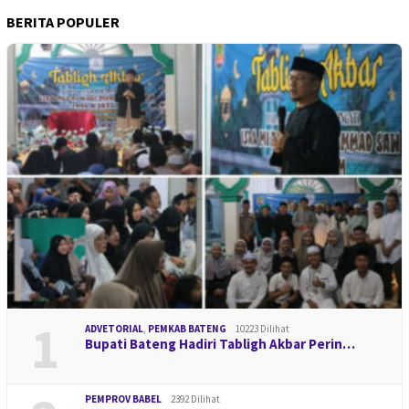
BERITA POPULER
1
ADVETORIAL
,
PEMKAB BATENG
10223 Dilihat
Bupati Bateng Hadiri Tabligh Akbar Perin…
PEMPROV BABEL
2392 Dilihat