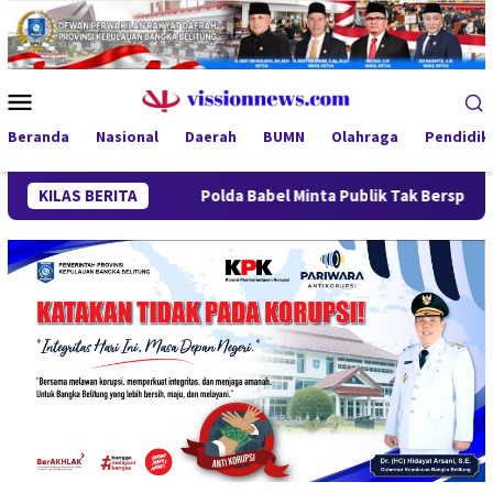
Loncat
ke
konten
Menu
Mobile
Beranda
Nasional
Daerah
BUMN
Olahraga
Pendidik
n
KILAS BERITA
Polda Babel Minta Publik Tak Berspekulasi, Kasus 53 T