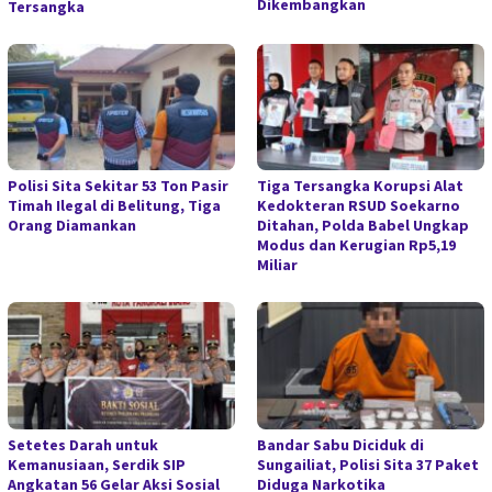
Dikembangkan
Tersangka
Polisi Sita Sekitar 53 Ton Pasir
Tiga Tersangka Korupsi Alat
Timah Ilegal di Belitung, Tiga
Kedokteran RSUD Soekarno
Orang Diamankan
Ditahan, Polda Babel Ungkap
Modus dan Kerugian Rp5,19
Miliar
Setetes Darah untuk
Bandar Sabu Diciduk di
Kemanusiaan, Serdik SIP
Sungailiat, Polisi Sita 37 Paket
Angkatan 56 Gelar Aksi Sosial
Diduga Narkotika