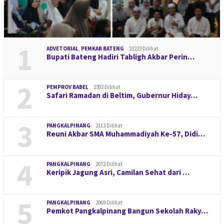
1
ADVETORIAL
,
PEMKAB BATENG
10223 Dilihat
Bupati Bateng Hadiri Tabligh Akbar Perin…
2
PEMPROV BABEL
2392 Dilihat
Safari Ramadan di Beltim, Gubernur Hiday…
3
PANGKALPINANG
2113 Dilihat
Reuni Akbar SMA Muhammadiyah Ke-57, Didi…
4
PANGKALPINANG
2072 Dilihat
Keripik Jagung Asri, Camilan Sehat dari …
5
PANGKALPINANG
2069 Dilihat
Pemkot Pangkalpinang Bangun Sekolah Raky…