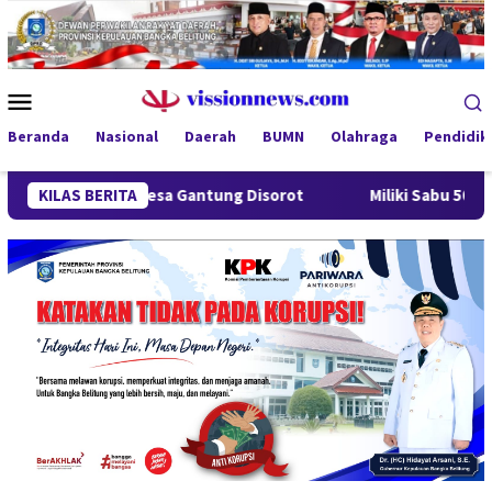
Loncat
ke
konten
Menu
Mobile
Beranda
Nasional
Daerah
BUMN
Olahraga
Pendidik
dung Desa Gantung Disorot
KILAS BERITA
Miliki Sabu 50 Gram, IRT di 