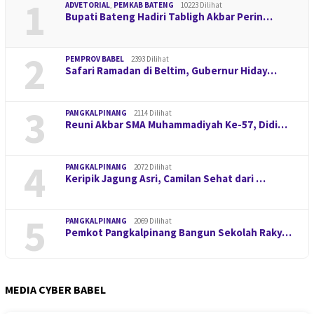
1
ADVETORIAL
,
PEMKAB BATENG
10223 Dilihat
Bupati Bateng Hadiri Tabligh Akbar Perin…
2
PEMPROV BABEL
2393 Dilihat
Safari Ramadan di Beltim, Gubernur Hiday…
3
PANGKALPINANG
2114 Dilihat
Reuni Akbar SMA Muhammadiyah Ke-57, Didi…
4
PANGKALPINANG
2072 Dilihat
Keripik Jagung Asri, Camilan Sehat dari …
5
PANGKALPINANG
2069 Dilihat
Pemkot Pangkalpinang Bangun Sekolah Raky…
MEDIA CYBER BABEL