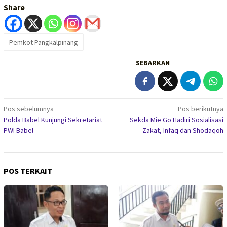
Share
Pemkot Pangkalpinang
SEBARKAN
Navigasi
Pos sebelumnya
Pos berikutnya
Polda Babel Kunjungi Sekretariat
Sekda Mie Go Hadiri Sosialisasi
pos
PWI Babel
Zakat, Infaq dan Shodaqoh
POS TERKAIT