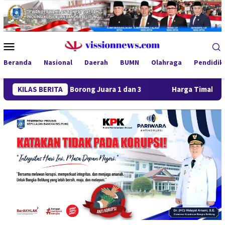
Loncat
ke
konten
Menu
Mobile
Beranda
Nasional
Daerah
BUMN
Olahraga
Pendidik
ya FC Borong Juara 1 dan 3
KILAS BERITA
Harga Timah Turun, Aktivita