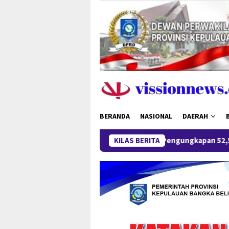
Loncat
ke
konten
BERANDA
NASIONAL
DAERAH
Pengungkapan 52,5 Ton Pasir Timah Ilegal di
KILAS BERITA