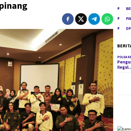
pinang
BE
PA
DP
BERIT
POLDA K
Pengun
Ilegal