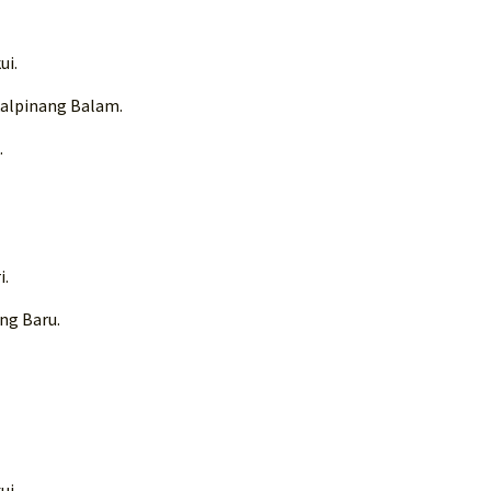
ui.
kalpinang Balam.
.
i.
ung Baru.
ui.