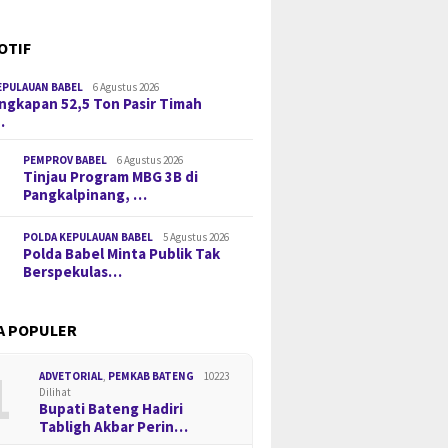
OTIF
EPULAUAN BABEL
6 Agustus 2026
gkapan 52,5 Ton Pasir Timah
…
PEMPROV BABEL
6 Agustus 2026
Tinjau Program MBG 3B di
Pangkalpinang, …
POLDA KEPULAUAN BABEL
5 Agustus 2026
Polda Babel Minta Publik Tak
Berspekulas…
A POPULER
1
ADVETORIAL
,
PEMKAB BATENG
10223
Dilihat
Bupati Bateng Hadiri
Tabligh Akbar Perin…