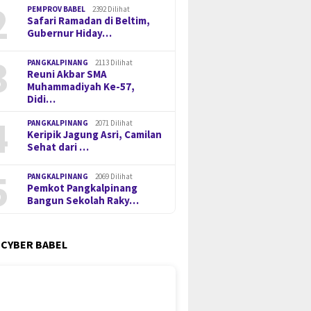
2
PEMPROV BABEL
2392 Dilihat
Safari Ramadan di Beltim,
Gubernur Hiday…
3
PANGKALPINANG
2113 Dilihat
Reuni Akbar SMA
Muhammadiyah Ke-57,
Didi…
4
PANGKALPINANG
2071 Dilihat
Keripik Jagung Asri, Camilan
Sehat dari …
5
PANGKALPINANG
2069 Dilihat
Pemkot Pangkalpinang
Bangun Sekolah Raky…
 CYBER BABEL