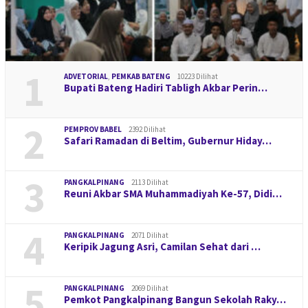
1
ADVETORIAL
,
PEMKAB BATENG
10223 Dilihat
Bupati Bateng Hadiri Tabligh Akbar Perin…
2
PEMPROV BABEL
2392 Dilihat
Safari Ramadan di Beltim, Gubernur Hiday…
3
PANGKALPINANG
2113 Dilihat
Reuni Akbar SMA Muhammadiyah Ke-57, Didi…
4
PANGKALPINANG
2071 Dilihat
Keripik Jagung Asri, Camilan Sehat dari …
5
PANGKALPINANG
2069 Dilihat
Pemkot Pangkalpinang Bangun Sekolah Raky…