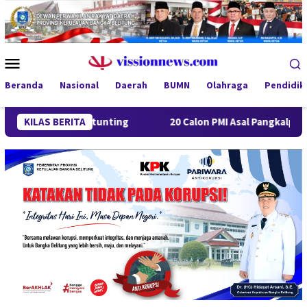
Loncat
ke
konten
Menu
Mobile
Beranda
Nasional
Daerah
BUMN
Olahraga
Pendidik
nan Stunting
KILAS BERITA
20 Calon PMI Asal Pangkalpinang Jalani Pel