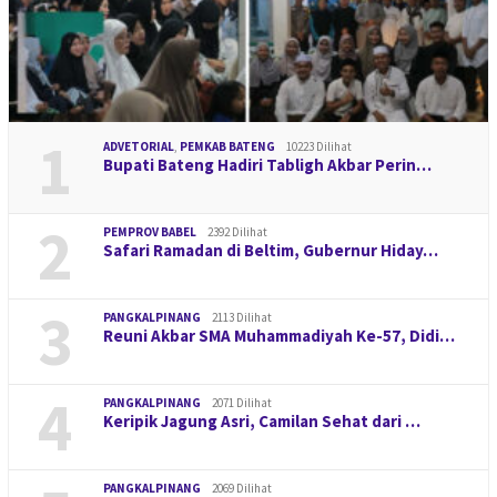
1
ADVETORIAL
,
PEMKAB BATENG
10223 Dilihat
Bupati Bateng Hadiri Tabligh Akbar Perin…
2
PEMPROV BABEL
2392 Dilihat
Safari Ramadan di Beltim, Gubernur Hiday…
3
PANGKALPINANG
2113 Dilihat
Reuni Akbar SMA Muhammadiyah Ke-57, Didi…
4
PANGKALPINANG
2071 Dilihat
Keripik Jagung Asri, Camilan Sehat dari …
PANGKALPINANG
2069 Dilihat