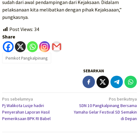
sudah dari awal pendampingan dari Kejaksaan. Didalam
pelaksanaan kita melibatkan dengan pihak Kejaksaaan,”
pungkasnya.
Post Views:
34
Share
Pemkot Pangkalpinang
SEBARKAN
Navigasi
Pos sebelumnya
Pos berikutnya
Pj Walikota Lusje hadiri
SDN 10 Pangkalpinang Bersama
pos
Penyerahan Laporan Hasil
Yamaha Gelar Festival SD Semakin
Pemeriksaan BPK RI Babel
di Depan