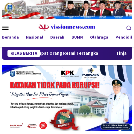
Loncat
ke
konten
Menu
Mobile
Beranda
Nasional
Daerah
BUMN
Olahraga
Pendidik
t, Empat Orang Resmi Tersangka
KILAS BERITA
Tinjau Program MBG 3B d