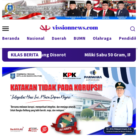
Loncat
ke
konten
Menu
Mobile
Beranda
Nasional
Daerah
BUMN
Olahraga
Pendidik
ng Desa Gantung Disorot
KILAS BERITA
Miliki Sabu 50 Gram, IRT di Pan