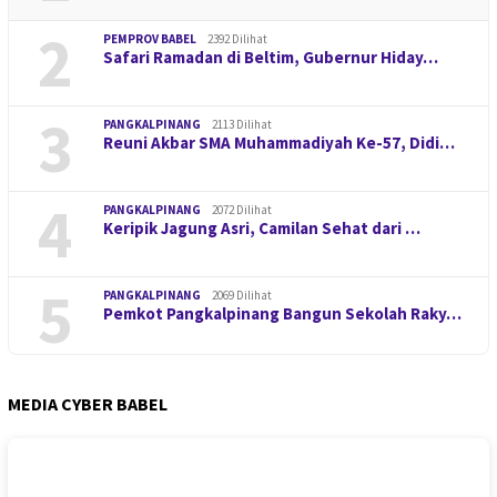
2
PEMPROV BABEL
2392 Dilihat
Safari Ramadan di Beltim, Gubernur Hiday…
3
PANGKALPINANG
2113 Dilihat
Reuni Akbar SMA Muhammadiyah Ke-57, Didi…
4
PANGKALPINANG
2072 Dilihat
Keripik Jagung Asri, Camilan Sehat dari …
5
PANGKALPINANG
2069 Dilihat
Pemkot Pangkalpinang Bangun Sekolah Raky…
MEDIA CYBER BABEL