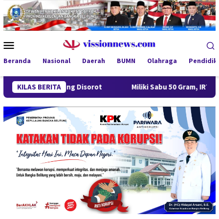
Loncat
ke
konten
Menu
Mobile
Beranda
Nasional
Daerah
BUMN
Olahraga
Pendidik
Gantung Disorot
KILAS BERITA
Miliki Sabu 50 Gram, IRT di Pangkalpinan