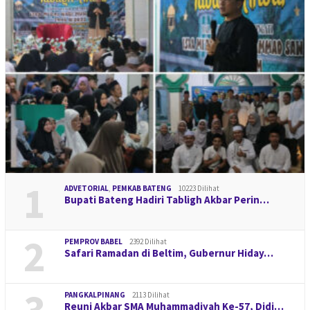
1
ADVETORIAL
,
PEMKAB BATENG
10223 Dilihat
Bupati Bateng Hadiri Tabligh Akbar Perin…
2
PEMPROV BABEL
2392 Dilihat
Safari Ramadan di Beltim, Gubernur Hiday…
3
PANGKALPINANG
2113 Dilihat
Reuni Akbar SMA Muhammadiyah Ke-57, Didi…