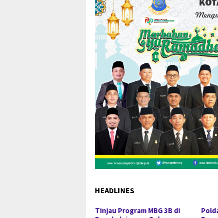
HEADLINES
gungkapan 52,5 Ton Pasir
Tinjau Program MBG 3B di
Pold