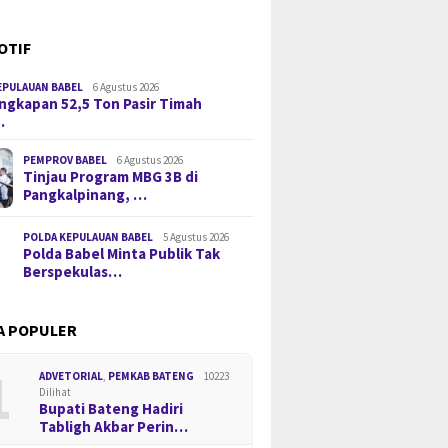
OTIF
EPULAUAN BABEL
6 Agustus 2026
gkapan 52,5 Ton Pasir Timah
…
PEMPROV BABEL
6 Agustus 2026
Tinjau Program MBG 3B di
Pangkalpinang, …
POLDA KEPULAUAN BABEL
5 Agustus 2026
Polda Babel Minta Publik Tak
Berspekulas…
A POPULER
1
ADVETORIAL
,
PEMKAB BATENG
10223
Dilihat
Bupati Bateng Hadiri
Tabligh Akbar Perin…