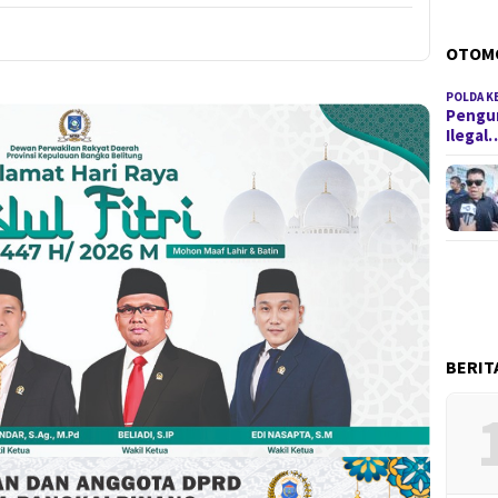
OTOM
POLDA K
Pengun
Ilegal
BERIT