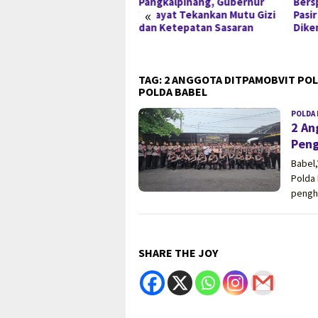
ah Ilegal di Belitung
Pangkalpinang, Gubernur
Bers
«
lanjut, Empat Orang
Hidayat Tekankan Mutu Gizi
Pasir
mi Tersangka
dan Ketepatan Sasaran
Dike
TAG:
2 ANGGOTA DITPAMOBVIT POL
POLDA BABEL
POLDA 
2 An
Peng
Babel,
Polda
pengh
SHARE THE JOY