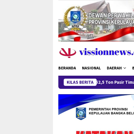
Loncat
ke
konten
BERANDA
NASIONAL
DAERAH
Pengungkapan 52,5 Ton Pasir Timah Ilegal di Belitung
KILAS BERITA