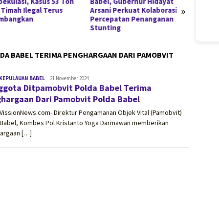
pekulasi, Kasus 53 Ton
Babel, Gubernur Hidayat
Pangka
»
 Timah Ilegal Terus
Arsani Perkuat Kolaborasi
Pelati
mbangkan
Percepatan Penanganan
Jadi 
Stunting
Penem
DA BABEL TERIMA PENGHARGAAN DARI PAMOBVIT
KEPULAUAN BABEL
vissionnews.com
21 November 2024
ggota Ditpamobvit Polda Babel Terima
hargaan Dari Pamobvit Polda Babel
VissionNews.com- Direktur Pengamanan Objek Vital (Pamobvit)
 Babel, Kombes Pol Kristanto Yoga Darmawan memberikan
argaan […]