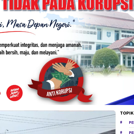
TOPIK
PE
PE