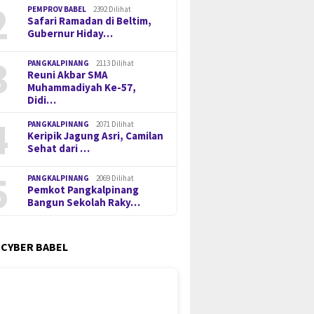
2
PEMPROV BABEL
2392 Dilihat
Safari Ramadan di Beltim,
Gubernur Hiday…
3
PANGKALPINANG
2113 Dilihat
Reuni Akbar SMA
Muhammadiyah Ke-57,
Didi…
4
PANGKALPINANG
2071 Dilihat
Keripik Jagung Asri, Camilan
Sehat dari …
5
PANGKALPINANG
2069 Dilihat
Pemkot Pangkalpinang
Bangun Sekolah Raky…
 CYBER BABEL
on PMI Asal
Pengungkapan 52,5 Ton Pasir
Tinjau 