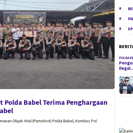
BE
PA
DP
BERIT
POLDA K
Pengun
Ilegal
t Polda Babel Terima Penghargaan
abel
manan Objek Vital (Pamobvit) Polda Babel, Kombes Pol