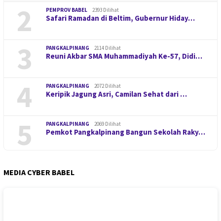
2
PEMPROV BABEL
2393 Dilihat
Safari Ramadan di Beltim, Gubernur Hiday…
3
PANGKALPINANG
2114 Dilihat
Reuni Akbar SMA Muhammadiyah Ke-57, Didi…
4
PANGKALPINANG
2072 Dilihat
Keripik Jagung Asri, Camilan Sehat dari …
5
PANGKALPINANG
2069 Dilihat
Pemkot Pangkalpinang Bangun Sekolah Raky…
MEDIA CYBER BABEL