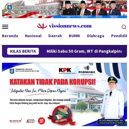
Loncat
ke
konten
Menu
Mobile
Beranda
Nasional
Daerah
BUMN
Olahraga
Pendidik
rot
KILAS BERITA
Miliki Sabu 50 Gram, IRT di Pangkalpinang Ditangkap 