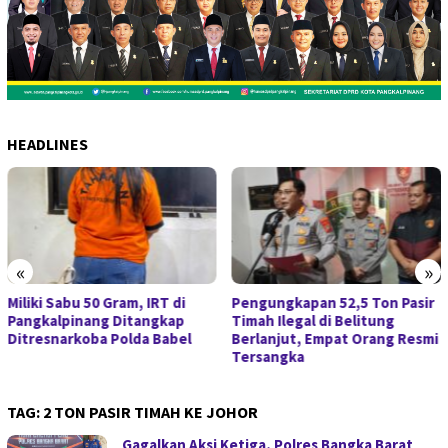
HEADLINES
«
»
Miliki Sabu 50 Gram, IRT di
Pengungkapan 52,5 Ton Pasir
Pangkalpinang Ditangkap
Timah Ilegal di Belitung
Ditresnarkoba Polda Babel
Berlanjut, Empat Orang Resmi
Tersangka
TAG:
2 TON PASIR TIMAH KE JOHOR
Gagalkan Aksi Ketiga, Polres Bangka Barat