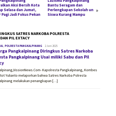
Pangkalpinang
Lazismu Pangkalpinang
Polda 
alkan Aksi Bersih Kota
Bantu Seragam dan
Berspe
»
ap Selasa dan Jumat,
Perlengkapan Sekolah untuk
Pasir 
r Pagi Jadi Fokus Pekan
Siswa Kurang Mampu
Dikem
RINGKUS SATRES NARKOBA POLRESTA
DAN PIL EXTACY
NAL
,
POLRESTA PANGKALPINANG
vissionnews.com
2 Juni 2025
rga Pangkalpinang Diringkus Satres Narkoba
esta Pangkalpinang Usai miliki Sabu dan Pil
cy
alpinang,VissionNews.Com- Kapolresta Pangkalpinang, Kombes
tot Yulianto melaporkan bahwa Satres Narkoba Polresta
alpinang melakukan penangkapan […]