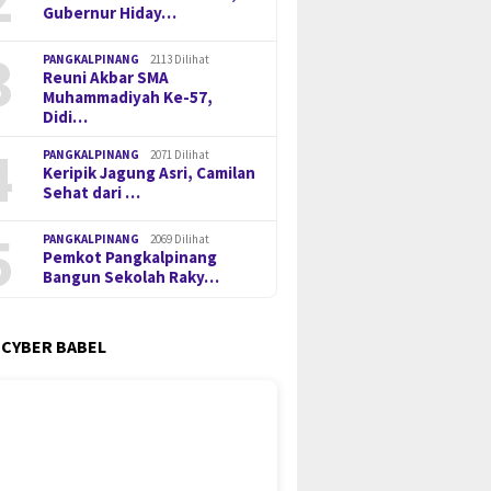
Gubernur Hiday…
3
PANGKALPINANG
2113 Dilihat
Reuni Akbar SMA
Muhammadiyah Ke-57,
Didi…
4
PANGKALPINANG
2071 Dilihat
Keripik Jagung Asri, Camilan
Sehat dari …
5
PANGKALPINANG
2069 Dilihat
Pemkot Pangkalpinang
Bangun Sekolah Raky…
 CYBER BABEL