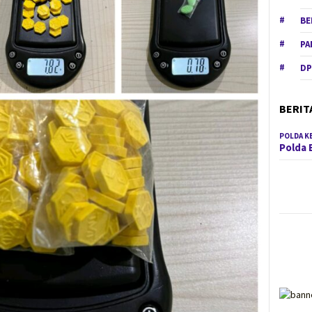
BE
PA
DP
BERIT
POLDA K
Polda 