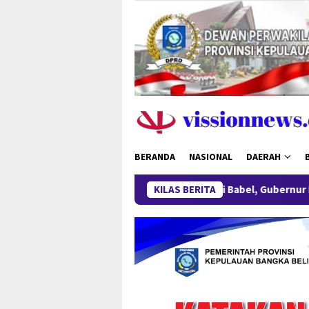
Loncat
ke
konten
BERANDA
NASIONAL
DAERAH
enteri Wihaji Kunjungi Babel, Gubernur Hidayat Arsani Perkuat
KILAS BERITA