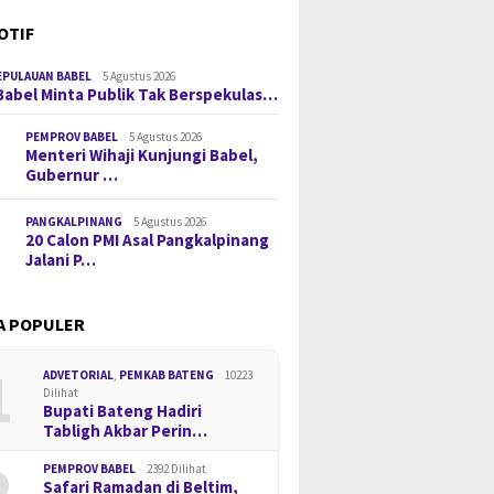
OTIF
EPULAUAN BABEL
5 Agustus 2026
Babel Minta Publik Tak Berspekulas…
PEMPROV BABEL
5 Agustus 2026
Menteri Wihaji Kunjungi Babel,
Gubernur …
PANGKALPINANG
5 Agustus 2026
20 Calon PMI Asal Pangkalpinang
Jalani P…
A POPULER
1
ADVETORIAL
,
PEMKAB BATENG
10223
Dilihat
Bupati Bateng Hadiri
Tabligh Akbar Perin…
2
PEMPROV BABEL
2392 Dilihat
Safari Ramadan di Beltim,