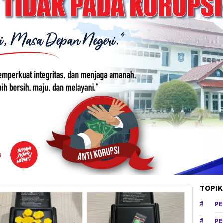
TOPIK
PE
PE