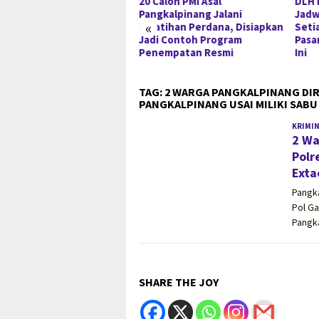
teri Wihaji Kunjungi
20 Calon PMI Asal
DLH 
el, Gubernur Hidayat
Pangkalpinang Jalani
Jadw
«
ani Perkuat Kolaborasi
Pelatihan Perdana, Disiapkan
Seti
rcepatan Penanganan
Jadi Contoh Program
Pasa
unting
Penempatan Resmi
Ini
TAG:
2 WARGA PANGKALPINANG DI
PANGKALPINANG USAI MILIKI SABU 
KRIMI
2 Wa
Polr
Exta
Pangk
Pol Ga
Pangk
SHARE THE JOY