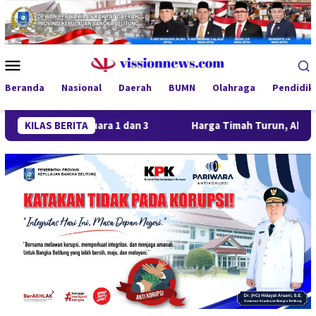
Loncat
ke
konten
Menu
Mobile
Beranda
Nasional
Daerah
BUMN
Olahraga
Pendidik
rong Juara 1 dan 3
KILAS BERITA
Harga Timah Turun, Aktivitas Tamban