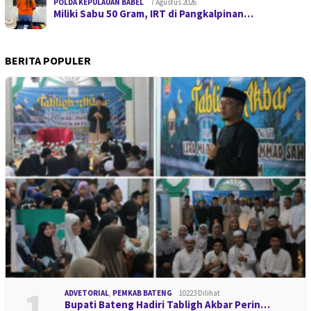
POLDA KEPULAUAN BABEL
7 Agustus 2026
Miliki Sabu 50 Gram, IRT di Pangkalpinan…
BERITA POPULER
1
ADVETORIAL
,
PEMKAB BATENG
10223 Dilihat
Bupati Bateng Hadiri Tabligh Akbar Perin…