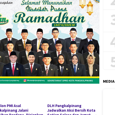
MEDIA
lon PMI Asal
DLH Pangkalpinang
Lazis
kalpinang Jalani
Jadwalkan Aksi Bersih Kota
Bantu
tihan Perdana, Disiapkan
Setiap Selasa dan Jumat,
Perle