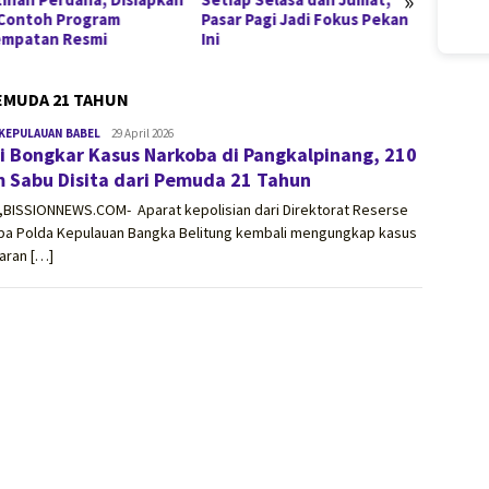
»
 Contoh Program
Pasar Pagi Jadi Fokus Pekan
Siswa
mpatan Resmi
Ini
PEMUDA 21 TAHUN
KEPULAUAN BABEL
vissionnews.com
29 April 2026
si Bongkar Kasus Narkoba di Pangkalpinang, 210
 Sabu Disita dari Pemuda 21 Tahun
,BISSIONNEWS.COM- Aparat kepolisian dari Direktorat Reserse
ba Polda Kepulauan Bangka Belitung kembali mengungkap kasus
aran […]