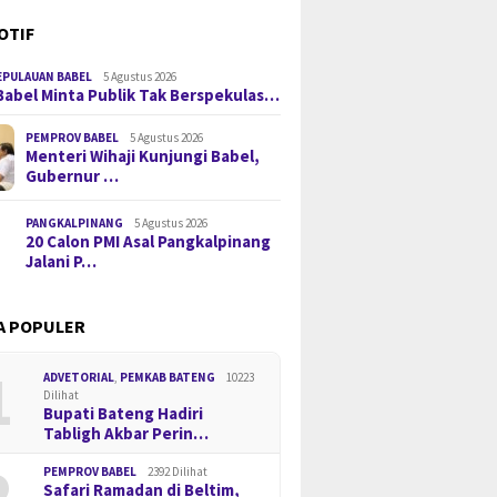
OTIF
EPULAUAN BABEL
5 Agustus 2026
Babel Minta Publik Tak Berspekulas…
PEMPROV BABEL
5 Agustus 2026
Menteri Wihaji Kunjungi Babel,
Gubernur …
PANGKALPINANG
5 Agustus 2026
20 Calon PMI Asal Pangkalpinang
Jalani P…
A POPULER
1
ADVETORIAL
,
PEMKAB BATENG
10223
Dilihat
Bupati Bateng Hadiri
Tabligh Akbar Perin…
2
PEMPROV BABEL
2392 Dilihat
Safari Ramadan di Beltim,