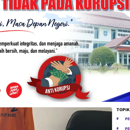
TOPIK
PE
PE