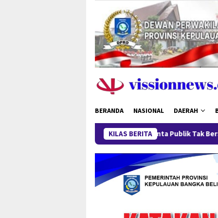
Loncat
ke
konten
BERANDA
NASIONAL
DAERAH
Polda Babel Minta Publik Tak Berspekulasi, Kasus
KILAS BERITA