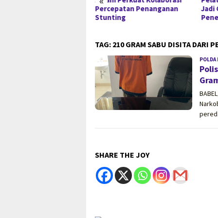
«
kembangkan
Percepatan Penanganan
Jadi
Stunting
Pene
TAG:
210 GRAM SABU DISITA DARI 
POLDA 
Poli
Gram
BABEL
Narko
pered
SHARE THE JOY