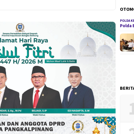
OTOM
POLDA K
Polda 
BERIT