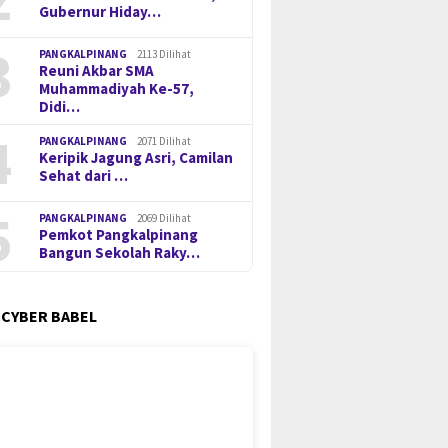
Gubernur Hiday…
3
PANGKALPINANG
2113 Dilihat
Reuni Akbar SMA
Muhammadiyah Ke-57,
Didi…
4
PANGKALPINANG
2071 Dilihat
Keripik Jagung Asri, Camilan
Sehat dari …
5
PANGKALPINANG
2069 Dilihat
Pemkot Pangkalpinang
Bangun Sekolah Raky…
 CYBER BABEL
mu Pangkalpinang
Polda Babel Minta Publik Tak
Menteri
 Seragam dan
Berspekulasi, Kasus 53 Ton
Babel, 
ngkapan Sekolah untuk
Pasir Timah Ilegal Terus
Arsani 