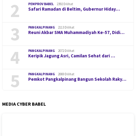
2
PEMPROV BABEL
2392 Dilihat
Safari Ramadan di Beltim, Gubernur Hiday…
3
PANGKALPINANG
2113 Dilihat
Reuni Akbar SMA Muhammadiyah Ke-57, Didi…
4
PANGKALPINANG
2072 Dilihat
Keripik Jagung Asri, Camilan Sehat dari …
5
PANGKALPINANG
2069 Dilihat
Pemkot Pangkalpinang Bangun Sekolah Raky…
MEDIA CYBER BABEL