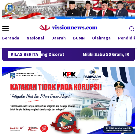
Loncat
ke
konten
Menu
Mobile
Beranda
Nasional
Daerah
BUMN
Olahraga
Pendidik
 Gantung Disorot
KILAS BERITA
Miliki Sabu 50 Gram, IRT di Pangkalpina