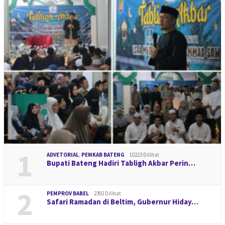
1
ADVETORIAL
,
PEMKAB BATENG
10223 Dilihat
Bupati Bateng Hadiri Tabligh Akbar Perin…
2
PEMPROV BABEL
2392 Dilihat
Safari Ramadan di Beltim, Gubernur Hiday…