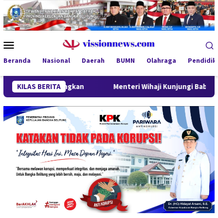
Loncat
ke
konten
Menu
Mobile
Beranda
Nasional
Daerah
BUMN
Olahraga
Pendidik
embangkan
KILAS BERITA
Menteri Wihaji Kunjungi Babel, Gubernur Hiday