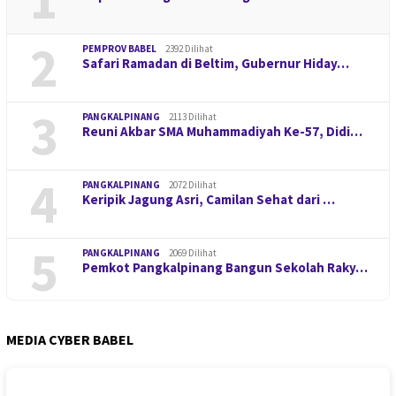
2
PEMPROV BABEL
2392 Dilihat
Safari Ramadan di Beltim, Gubernur Hiday…
3
PANGKALPINANG
2113 Dilihat
Reuni Akbar SMA Muhammadiyah Ke-57, Didi…
4
PANGKALPINANG
2072 Dilihat
Keripik Jagung Asri, Camilan Sehat dari …
5
PANGKALPINANG
2069 Dilihat
Pemkot Pangkalpinang Bangun Sekolah Raky…
MEDIA CYBER BABEL