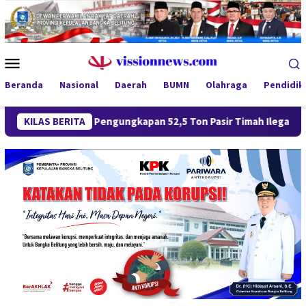
Loncat
ke
konten
Menu
Mobile
Beranda
Nasional
Daerah
BUMN
Olahraga
Pendidik
KILAS BERITA
Pengungkapan 52,5 Ton Pasir Timah Ilegal di Belitung Ber