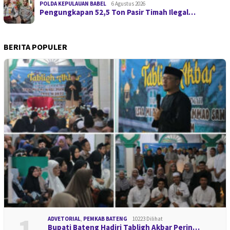
POLDA KEPULAUAN BABEL
6 Agustus 2026
Pengungkapan 52,5 Ton Pasir Timah Ilegal…
BERITA POPULER
1
ADVETORIAL
,
PEMKAB BATENG
10223 Dilihat
Bupati Bateng Hadiri Tabligh Akbar Perin…