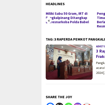
HEADLINES
ga Timah Turun, Aktivitas
Miliki Sabu 50 Gram, IRT di
Peng
mbang di Kawasan
Pangkalpinang Ditangkap
Timah
«
ndung Desa Gantung
Ditresnarkoba Polda Babel
Berl
orot
Resm
TAG:
3 RAPERDA PEMKOT PANGKALP
ADVET
3 Ra
Frak
Pangka
acara 
2024 
SHARE THE JOY