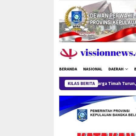
Loncat
ke
konten
BERANDA
NASIONAL
DAERAH
Harga Timah Turun, Aktivitas Tambang
KILAS BERITA