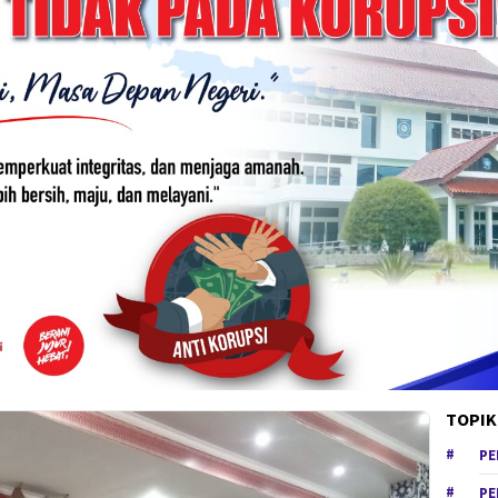
TOPIK
PE
PE