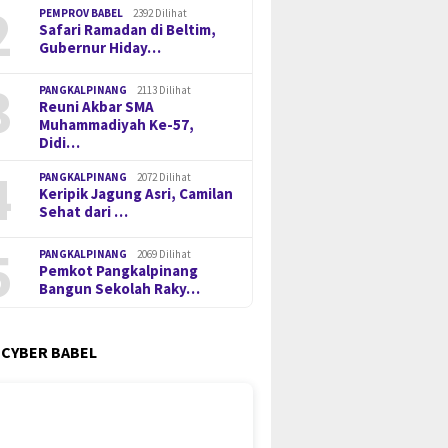
2
PEMPROV BABEL
2392 Dilihat
Safari Ramadan di Beltim,
Gubernur Hiday…
3
PANGKALPINANG
2113 Dilihat
Reuni Akbar SMA
Muhammadiyah Ke-57,
Didi…
4
PANGKALPINANG
2072 Dilihat
Keripik Jagung Asri, Camilan
Sehat dari …
5
PANGKALPINANG
2069 Dilihat
Pemkot Pangkalpinang
Bangun Sekolah Raky…
 CYBER BABEL