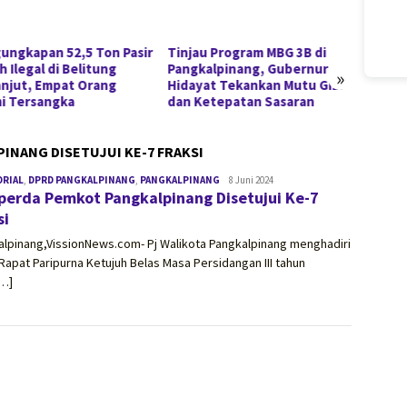
ungkapan 52,5 Ton Pasir
Tinjau Program MBG 3B di
Polda 
 Ilegal di Belitung
Pangkalpinang, Gubernur
Berspe
»
anjut, Empat Orang
Hidayat Tekankan Mutu Gizi
Pasir 
i Tersangka
dan Ketepatan Sasaran
Dikem
INANG DISETUJUI KE-7 FRAKSI
ORIAL
,
DPRD PANGKALPINANG
,
PANGKALPINANG
vissionnews.com
8 Juni 2024
perda Pemkot Pangkalpinang Disetujui Ke-7
si
lpinang,VissionNews.com- Pj Walikota Pangkalpinang menghadiri
Rapat Paripurna Ketujuh Belas Masa Persidangan III tahun
[…]