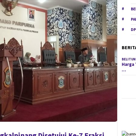
BE
PA
DP
BERIT
BELITUN
Harga 
…
kalpinang Disetujui Ke-7 Fraksi