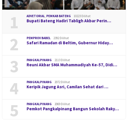
1
ADVETORIAL
,
PEMKAB BATENG
10223 Dilihat
Bupati Bateng Hadiri Tabligh Akbar Perin…
2
PEMPROV BABEL
2392 Dilihat
Safari Ramadan di Beltim, Gubernur Hiday…
3
PANGKALPINANG
2113 Dilihat
Reuni Akbar SMA Muhammadiyah Ke-57, Didi…
4
PANGKALPINANG
2072 Dilihat
Keripik Jagung Asri, Camilan Sehat dari …
5
PANGKALPINANG
2069 Dilihat
Pemkot Pangkalpinang Bangun Sekolah Raky…