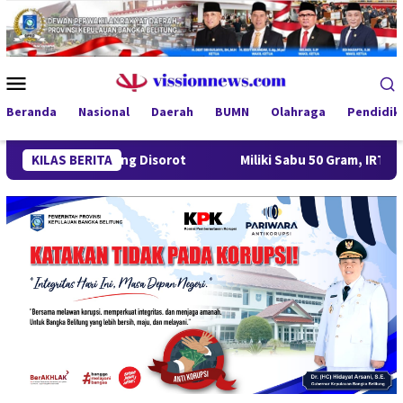
Loncat
ke
konten
Menu
Mobile
Beranda
Nasional
Daerah
BUMN
Olahraga
Pendidik
 Gantung Disorot
KILAS BERITA
Miliki Sabu 50 Gram, IRT di Pangkalpina