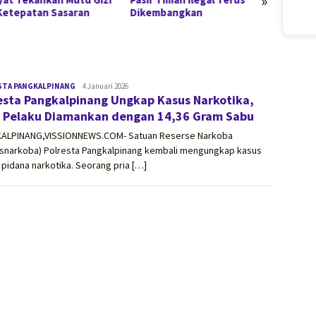
»
Ketepatan Sasaran
Dikembangkan
Perce
Stunt
STA PANGKALPINANG
vissionnews.com
4 Januari 2026
esta Pangkalpinang Ungkap Kasus Narkotika,
 Pelaku Diamankan dengan 14,36 Gram Sabu
ALPINANG,VISSIONNEWS.COM- Satuan Reserse Narkoba
esnarkoba) Polresta Pangkalpinang kembali mengungkap kasus
 pidana narkotika. Seorang pria […]