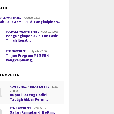
OTIF
EPULAUAN BABEL
7 Agustus 2026
 Sabu 50 Gram, IRT di Pangkalpinan…
POLDA KEPULAUAN BABEL
6 Agustus 2026
Pengungkapan 52,5 Ton Pasir
Timah Ilegal…
PEMPROV BABEL
6 Agustus 2026
Tinjau Program MBG 3B di
Pangkalpinang, …
A POPULER
1
ADVETORIAL
,
PEMKAB BATENG
10223
Dilihat
Bupati Bateng Hadiri
Tabligh Akbar Perin…
2
PEMPROV BABEL
2392 Dilihat
Safari Ramadan di Beltim,