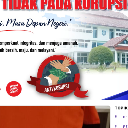
TOPIK
PE
PE