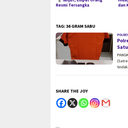
«
Resmi Tersangka
dan 
TAG:
36 GRAM SABU
POLRE
Polr
Satu
PANGK
(Satr
tindak
SHARE THE JOY