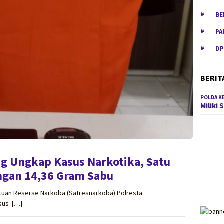
BE
PA
DP
BERIT
POLDA K
Miliki
ng Ungkap Kasus Narkotika, Satu
ngan 14,36 Gram Sabu
an Reserse Narkoba (Satresnarkoba) Polresta
sus […]