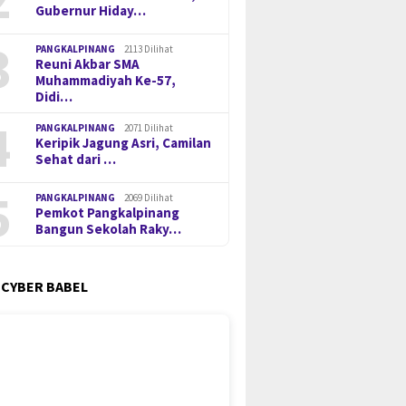
Gubernur Hiday…
3
PANGKALPINANG
2113 Dilihat
Reuni Akbar SMA
Muhammadiyah Ke-57,
Didi…
4
PANGKALPINANG
2071 Dilihat
Keripik Jagung Asri, Camilan
Sehat dari …
5
PANGKALPINANG
2069 Dilihat
Pemkot Pangkalpinang
Bangun Sekolah Raky…
 CYBER BABEL
i Wihaji Kunjungi
Miliki Sabu 50 Gram, IRT di
Pengung
 Gubernur Hidayat
Pangkalpinang Ditangkap
Timah Il
 Perkuat Kolaborasi
Ditresnarkoba Polda Babel
Berlanj