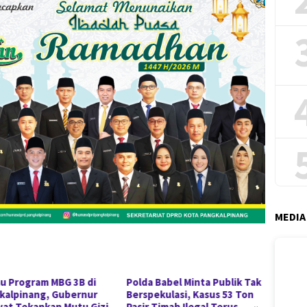
MEDIA
au Program MBG 3B di
Polda Babel Minta Publik Tak
Menter
kalpinang, Gubernur
Berspekulasi, Kasus 53 Ton
Babel,
yat Tekankan Mutu Gizi
Pasir Timah Ilegal Terus
Arsani