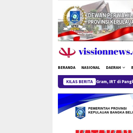
Loncat
ke
konten
BERANDA
NASIONAL
DAERAH
Miliki Sabu 50 Gram, IRT di Pangkalpinang Ditangk
KILAS BERITA