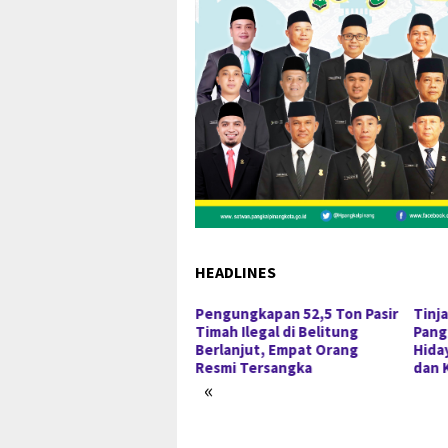
HEADLINES
Pengungkapan 52,5 Ton Pasir
Tinj
Timah Ilegal di Belitung
Pang
Berlanjut, Empat Orang
Hida
Resmi Tersangka
dan 
«
iki Sabu 50 Gram, IRT di
gkalpinang Ditangkap