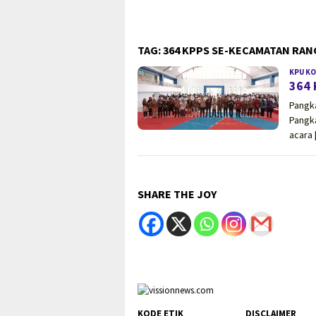
resnarkoba Polda Babel
TAG:
364 KPPS SE-KECAMATAN RAN
KPU K
364 
Pangk
Pangka
acara 
SHARE THE JOY
KODE ETIK
DISCLAIMER