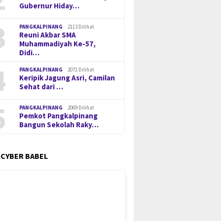
Gubernur Hiday…
3
PANGKALPINANG
2113 Dilihat
Reuni Akbar SMA
Muhammadiyah Ke-57,
Didi…
4
PANGKALPINANG
2071 Dilihat
Keripik Jagung Asri, Camilan
Sehat dari …
5
PANGKALPINANG
2069 Dilihat
Pemkot Pangkalpinang
Bangun Sekolah Raky…
i Wihaji Kunjungi
Miliki Sabu 50 Gram, IRT di
Pengung
 CYBER BABEL
 Gubernur Hidayat
Pangkalpinang Ditangkap
Timah Il
 Perkuat Kolaborasi
Ditresnarkoba Polda Babel
Berlanj
patan Penanganan
Resmi T
ing