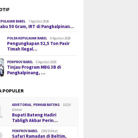
OTIF
EPULAUAN BABEL
7 Agustus 2026
 Sabu 50 Gram, IRT di Pangkalpinan…
POLDA KEPULAUAN BABEL
6 Agustus 2026
Pengungkapan 52,5 Ton Pasir
Timah Ilegal…
PEMPROV BABEL
6 Agustus 2026
Tinjau Program MBG 3B di
Pangkalpinang, …
A POPULER
1
ADVETORIAL
,
PEMKAB BATENG
10223
Dilihat
Bupati Bateng Hadiri
Tabligh Akbar Perin…
2
PEMPROV BABEL
2392 Dilihat
Safari Ramadan di Beltim,