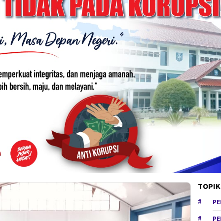
TOPIK
PE
PE