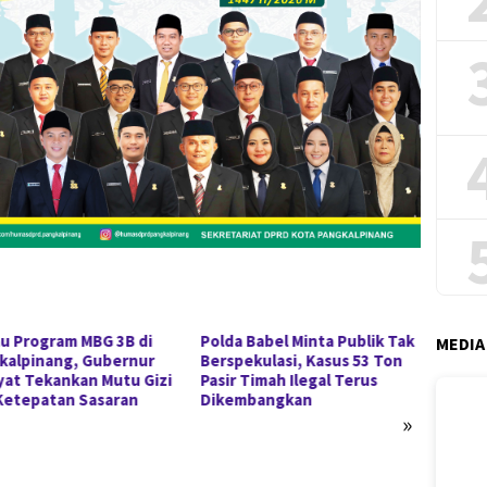
au Program MBG 3B di
Polda Babel Minta Publik Tak
Menter
MEDIA
kalpinang, Gubernur
Berspekulasi, Kasus 53 Ton
Babel,
yat Tekankan Mutu Gizi
Pasir Timah Ilegal Terus
Arsani
Ketepatan Sasaran
Dikembangkan
Perce
»
Stunt