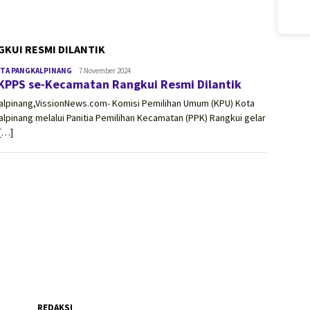
GKUI RESMI DILANTIK
OTA PANGKALPINANG
vissionnews.com
7 November 2024
KPPS se-Kecamatan Rangkui Resmi Dilantik
alpinang,VissionNews.com- Komisi Pemilihan Umum (KPU) Kota
lpinang melalui Panitia Pemilihan Kecamatan (PPK) Rangkui gelar
[…]
REDAKSI