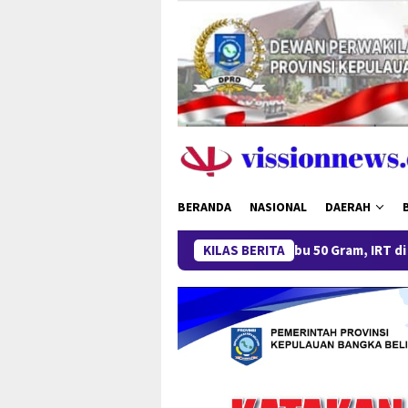
Loncat
ke
konten
BERANDA
NASIONAL
DAERAH
Miliki Sabu 50 Gram, IRT di Pangkalpinang D
KILAS BERITA