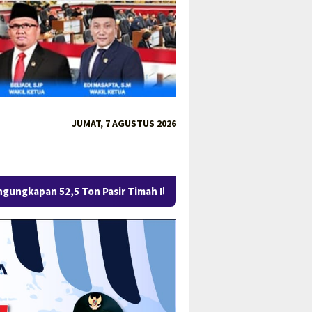
JUMAT, 7 AGUSTUS 2026
n Pasir Timah Ilegal di Belitung Berlanjut, Empat Orang Resmi T