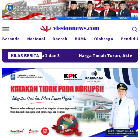
Loncat
ke
konten
Menu
Mobile
Beranda
Nasional
Daerah
BUMN
Olahraga
Pendidik
ng Juara 1 dan 3
KILAS BERITA
Harga Timah Turun, Aktivitas Tambang 