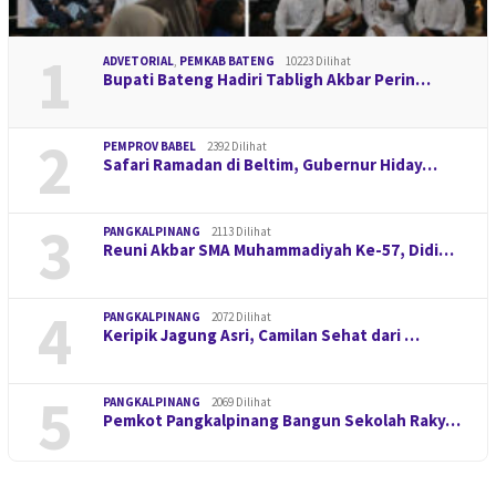
1
ADVETORIAL
,
PEMKAB BATENG
10223 Dilihat
Bupati Bateng Hadiri Tabligh Akbar Perin…
2
PEMPROV BABEL
2392 Dilihat
Safari Ramadan di Beltim, Gubernur Hiday…
3
PANGKALPINANG
2113 Dilihat
Reuni Akbar SMA Muhammadiyah Ke-57, Didi…
4
PANGKALPINANG
2072 Dilihat
Keripik Jagung Asri, Camilan Sehat dari …
5
PANGKALPINANG
2069 Dilihat
Pemkot Pangkalpinang Bangun Sekolah Raky…