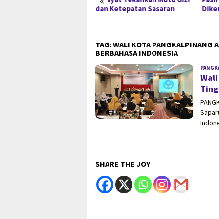
«
mi Tersangka
dan Ketepatan Sasaran
Dike
TAG:
WALI KOTA PANGKALPINANG 
BERBAHASA INDONESIA
PANGK
Wali
Ting
PANGK
Sapar
Indon
SHARE THE JOY