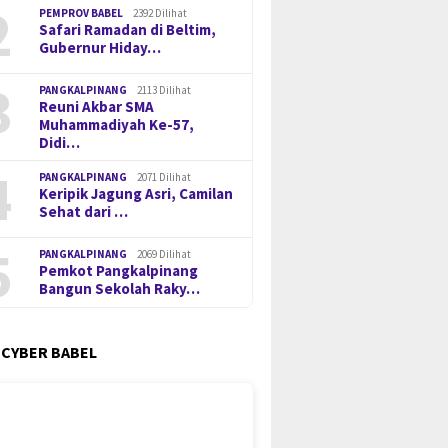
2
PEMPROV BABEL
2392 Dilihat
Safari Ramadan di Beltim,
Gubernur Hiday…
3
PANGKALPINANG
2113 Dilihat
Reuni Akbar SMA
Muhammadiyah Ke-57,
Didi…
4
PANGKALPINANG
2071 Dilihat
Keripik Jagung Asri, Camilan
Sehat dari …
5
PANGKALPINANG
2069 Dilihat
Pemkot Pangkalpinang
Bangun Sekolah Raky…
 CYBER BABEL
on PMI Asal
Pengungkapan 52,5 Ton Pasir
Tinjau 
lpinang Jalani
Timah Ilegal di Belitung
Pangkal
han Perdana, Disiapkan
Berlanjut, Empat Orang
Hidayat