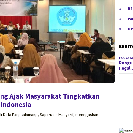
BE
PA
DP
BERIT
POLDA K
Pengun
Ilegal
ang Ajak Masyarakat Tingkatkan
Indonesia
 Kota Pangkalpinang, Saparudin Masyarif, menegaskan