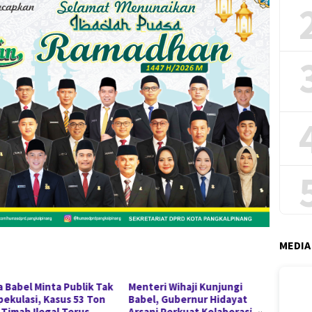
MEDIA
a Babel Minta Publik Tak
Menteri Wihaji Kunjungi
20 Cal
pekulasi, Kasus 53 Ton
Babel, Gubernur Hidayat
Pangka
 Timah Ilegal Terus
Arsani Perkuat Kolaborasi
Pelati