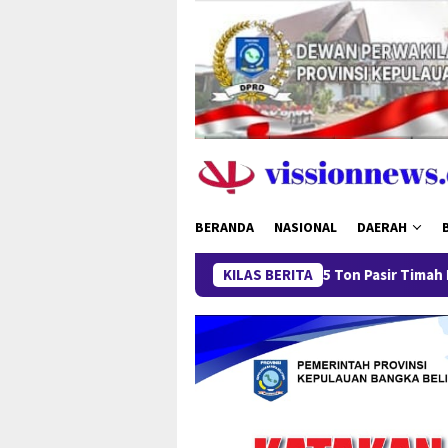
Loncat
ke
konten
BERANDA
NASIONAL
DAERAH
Pengungkapan 52,5 Ton Pasir Timah Ilegal di Belitung B
KILAS BERITA