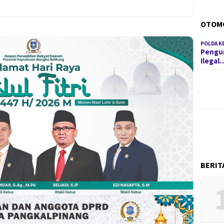
OTOM
POLDA K
Pengun
Ilegal
BERIT