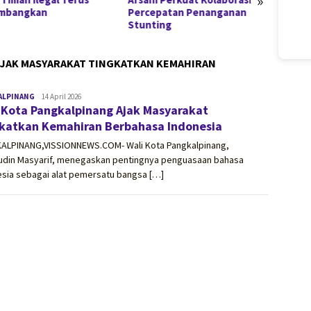
»
mbangkan
Percepatan Penanganan
Jadi 
Stunting
Penem
AJAK MASYARAKAT TINGKATKAN KEMAHIRAN
ALPINANG
vissionnews.com
14 April 2026
 Kota Pangkalpinang Ajak Masyarakat
katkan Kemahiran Berbahasa Indonesia
ALPINANG,VISSIONNEWS.COM- Wali Kota Pangkalpinang,
udin Masyarif, menegaskan pentingnya penguasaan bahasa
esia sebagai alat pemersatu bangsa […]