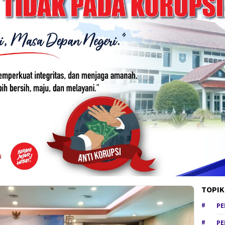
TOPIK
PE
PE