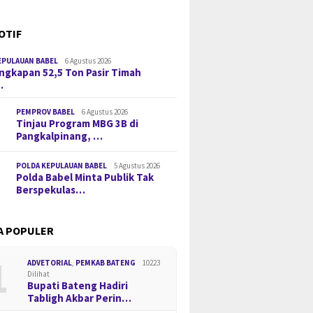
OTIF
EPULAUAN BABEL
6 Agustus 2026
gkapan 52,5 Ton Pasir Timah
…
PEMPROV BABEL
6 Agustus 2026
Tinjau Program MBG 3B di
Pangkalpinang, …
POLDA KEPULAUAN BABEL
5 Agustus 2026
Polda Babel Minta Publik Tak
Berspekulas…
A POPULER
1
ADVETORIAL
,
PEMKAB BATENG
10223
Dilihat
Bupati Bateng Hadiri
Tabligh Akbar Perin…