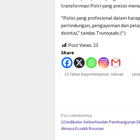
transformasi Polri yang presisi men
“Polisi yang profesional dalam har
perlindungan, pengayoman dan pela
dicintai,” tandas Trunoyudo.(*)
Post Views:
23
Share
10 Tahun Kepemimpinan Jokowi
Lima
Navigasi
Pos sebelumnya
10 Indikator Keberhasilan Pembangunan 
pos
dimasa Erzaldi Rosman