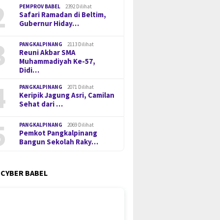
2
PEMPROV BABEL
2392 Dilihat
Safari Ramadan di Beltim,
Gubernur Hiday…
3
PANGKALPINANG
2113 Dilihat
Reuni Akbar SMA
Muhammadiyah Ke-57,
Didi…
4
PANGKALPINANG
2071 Dilihat
Keripik Jagung Asri, Camilan
Sehat dari …
5
PANGKALPINANG
2069 Dilihat
Pemkot Pangkalpinang
Bangun Sekolah Raky…
 CYBER BABEL