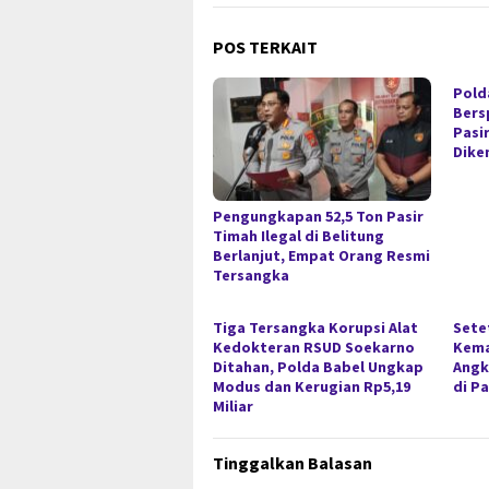
POS TERKAIT
Pold
Bers
Pasi
Dik
Pengungkapan 52,5 Ton Pasir
Timah Ilegal di Belitung
Berlanjut, Empat Orang Resmi
Tersangka
Tiga Tersangka Korupsi Alat
Sete
Kedokteran RSUD Soekarno
Kema
Ditahan, Polda Babel Ungkap
Angk
Modus dan Kerugian Rp5,19
di P
Miliar
Tinggalkan Balasan