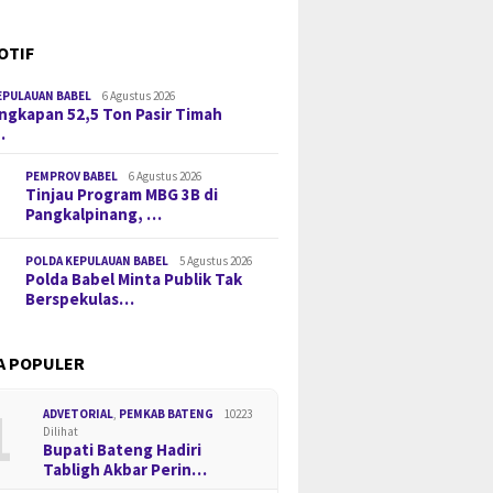
OTIF
EPULAUAN BABEL
6 Agustus 2026
gkapan 52,5 Ton Pasir Timah
…
PEMPROV BABEL
6 Agustus 2026
Tinjau Program MBG 3B di
Pangkalpinang, …
POLDA KEPULAUAN BABEL
5 Agustus 2026
Polda Babel Minta Publik Tak
Berspekulas…
A POPULER
1
ADVETORIAL
,
PEMKAB BATENG
10223
Dilihat
Bupati Bateng Hadiri
Tabligh Akbar Perin…