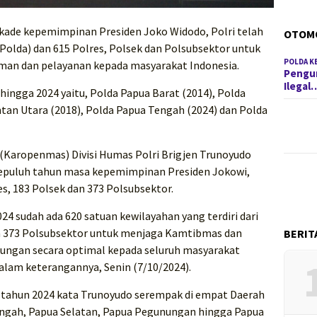
ekade kepemimpinan Presiden Joko Widodo, Polri telah
OTOM
olda) dan 615 Polres, Polsek dan Polsubsektor untuk
POLDA K
an dan pelayanan kepada masyarakat Indonesia.
Pengun
Ilegal
hingga 2024 yaitu, Polda Papua Barat (2014), Polda
ntan Utara (2018), Polda Papua Tengah (2024) dan Polda
(Karopenmas) Divisi Humas Polri Brigjen Trunoyudo
epuluh tahun masa kepemimpinan Presiden Jokowi,
s, 183 Polsek dan 373 Polsubsektor.
24 sudah ada 620 satuan kewilayahan yang terdiri dari
dan 373 Polsubsektor untuk menjaga Kamtibmas dan
BERIT
ungan secara optimal kepada seluruh masyarakat
dalam keterangannya, Senin (7/10/2024).
 tahun 2024 kata Trunoyudo serempak di empat Daerah
engah, Papua Selatan, Papua Pegunungan hingga Papua