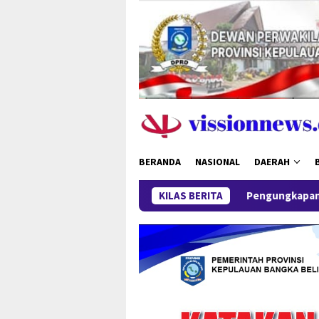
Loncat
ke
konten
BERANDA
NASIONAL
DAERAH
Pengungkapan 52,5 Ton Pasir Timah 
KILAS BERITA