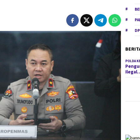
BE
PA
DP
BERIT
POLDA K
Pengun
Ilegal