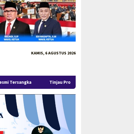
KAMIS, 6 AGUSTUS 2026
Tinjau Program MBG 3B di Pangkalpinang, Gubernur Hidayat T