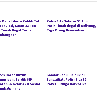
a Babel Minta Publik Tak
Polisi Sita Sekitar 53 Ton
pekulasi, Kasus 53 Ton
Pasir Timah Ilegal di Belitung,
r Timah Ilegal Terus
Tiga Orang Diamankan
embangkan
tes Darah untuk
Bandar Sabu Diciduk di
nusiaan, Serdik SIP
Sungailiat, Polisi Sita 37
atan 56 Gelar Aksi Sosial
Paket Diduga Narkotika
angkalpinang