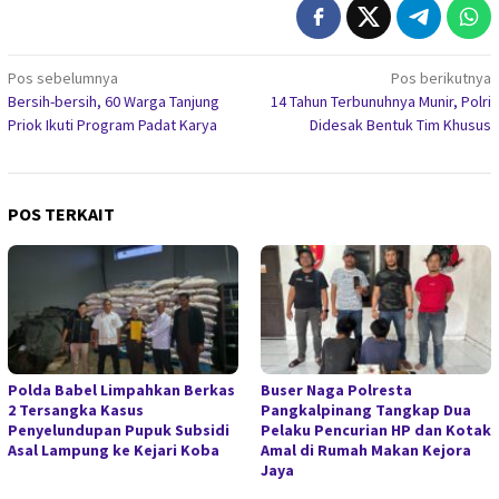
Navigasi
Pos sebelumnya
Pos berikutnya
Bersih-bersih, 60 Warga Tanjung
14 Tahun Terbunuhnya Munir, Polri
pos
Priok Ikuti Program Padat Karya
Didesak Bentuk Tim Khusus
POS TERKAIT
Polda Babel Limpahkan Berkas
Buser Naga Polresta
2 Tersangka Kasus
Pangkalpinang Tangkap Dua
Penyelundupan Pupuk Subsidi
Pelaku Pencurian HP dan Kotak
Asal Lampung ke Kejari Koba
Amal di Rumah Makan Kejora
Jaya