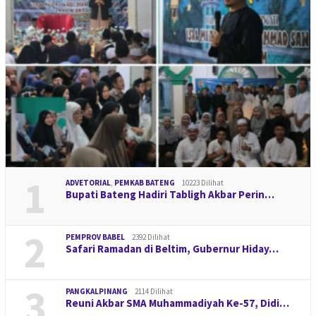
1
ADVETORIAL
,
PEMKAB BATENG
10223 Dilihat
Bupati Bateng Hadiri Tabligh Akbar Perin…
2
PEMPROV BABEL
2392 Dilihat
Safari Ramadan di Beltim, Gubernur Hiday…
3
PANGKALPINANG
2114 Dilihat
Reuni Akbar SMA Muhammadiyah Ke-57, Didi…