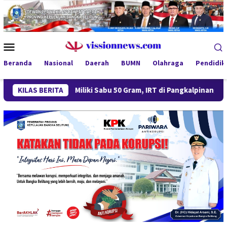
Loncat
ke
konten
Menu
Mobile
Beranda
Nasional
Daerah
BUMN
Olahraga
Pendidik
KILAS BERITA
Miliki Sabu 50 Gram, IRT di Pangkalpinang Ditangkap Dit