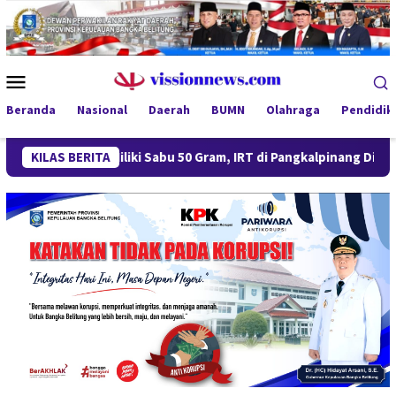
Loncat
ke
konten
Menu
Mobile
Beranda
Nasional
Daerah
BUMN
Olahraga
Pendidik
KILAS BERITA
Miliki Sabu 50 Gram, IRT di Pangkalpinang Ditangkap Ditre