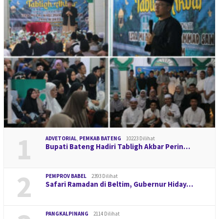
1
ADVETORIAL
,
PEMKAB BATENG
10223 Dilihat
Bupati Bateng Hadiri Tabligh Akbar Perin…
2
PEMPROV BABEL
2393 Dilihat
Safari Ramadan di Beltim, Gubernur Hiday…
PANGKALPINANG
2114 Dilihat