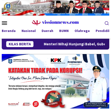
Loncat
ke
konten
Menu
Mobile
Beranda
Nasional
Daerah
BUMN
Olahraga
Pendidik
n
KILAS BERITA
Menteri Wihaji Kunjungi Babel, Gubernur Hidayat Arsa