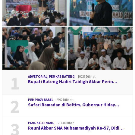
1
ADVETORIAL
,
PEMKAB BATENG
10223 Dilihat
Bupati Bateng Hadiri Tabligh Akbar Perin…
2
PEMPROV BABEL
2392 Dilihat
Safari Ramadan di Beltim, Gubernur Hiday…
3
PANGKALPINANG
2113 Dilihat
Reuni Akbar SMA Muhammadiyah Ke-57, Didi…