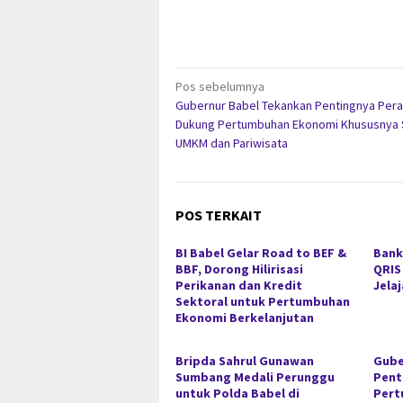
Navigasi
Pos sebelumnya
Gubernur Babel Tekankan Pentingnya Pera
pos
Dukung Pertumbuhan Ekonomi Khususnya 
UMKM dan Pariwisata
POS TERKAIT
BI Babel Gelar Road to BEF &
Bank
BBF, Dorong Hilirisasi
QRIS
Perikanan dan Kredit
Jela
Sektoral untuk Pertumbuhan
Ekonomi Berkelanjutan
Bripda Sahrul Gunawan
Gube
Sumbang Medali Perunggu
Pent
untuk Polda Babel di
Pert