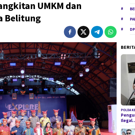
bangkitan UMKM dan
BE
a Belitung
PA
DP
BERIT
POLDA K
Pengun
Ilegal