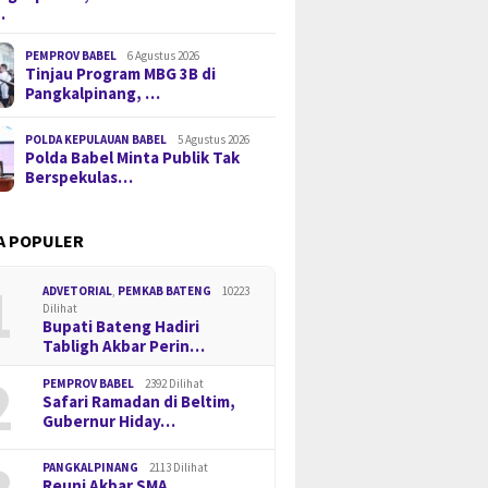
…
PEMPROV BABEL
6 Agustus 2026
Tinjau Program MBG 3B di
Pangkalpinang, …
POLDA KEPULAUAN BABEL
5 Agustus 2026
Polda Babel Minta Publik Tak
Berspekulas…
A POPULER
1
ADVETORIAL
,
PEMKAB BATENG
10223
Dilihat
Bupati Bateng Hadiri
Tabligh Akbar Perin…
2
PEMPROV BABEL
2392 Dilihat
Safari Ramadan di Beltim,
Gubernur Hiday…
PANGKALPINANG
2113 Dilihat
Reuni Akbar SMA