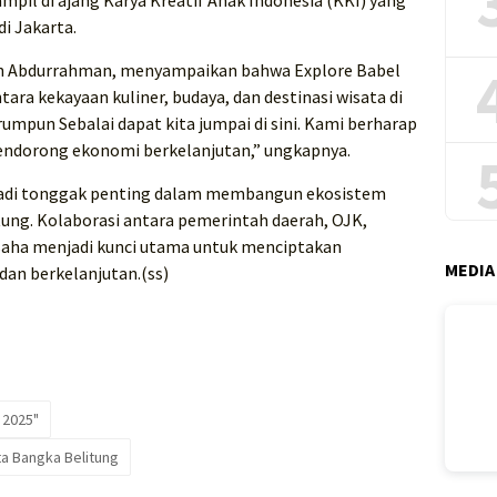
mpil di ajang Karya Kreatif Anak Indonesia (KKI) yang
di Jakarta.
an Abdurrahman, menyampaikan bahwa Explore Babel
tara kekayaan kuliner, budaya, dan destinasi wisata di
umpun Sebalai dapat kita jumpai di sini. Kami berharap
mendorong ekonomi berkelanjutan,” ungkapnya.
jadi tonggak penting dalam membangun ekosistem
ung. Kolaborasi antara pemerintah daerah, OJK,
saha menjadi kunci utama untuk menciptakan
MEDIA
dan berkelanjutan.(ss)
 2025"
a Bangka Belitung