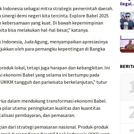
Ilegal
donesia sebagai mitra strategis pemerintah daerah.
nergi demi negeri kita tercinta. Explore Babel 2025
n kebersamaan yang kuat. Di bawah kepemimpinan
kita bisa melakukan hal-hal besar,” katanya.
k Indonesia, Juda Agung, menyampaikan apresiasinya
njukkan oleh para pemangku kepentingan di Bangka
BERIT
produk lokal, tetapi juga harapan dan kebangkitan. Ini
i ekonomi Babel yang selama ini bertumpu pada
MKM tangguh dan pariwisata berkelanjutan,” tutur
serius dalam mendukung transformasi ekonomi Babel.
 pilar utama: peningkatan kualitas dan kuantitas
italisasi pembayaran, dan pemasaran.
gian dari strategi pemasaran nasional. Produk-produk