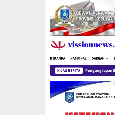
Loncat
ke
konten
BERANDA
NASIONAL
DAERAH
Pengungkapan 52,5 Ton Pasir Timah Ile
KILAS BERITA