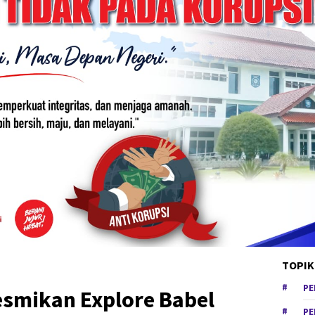
TOPIK
PE
esmikan Explore Babel
PE