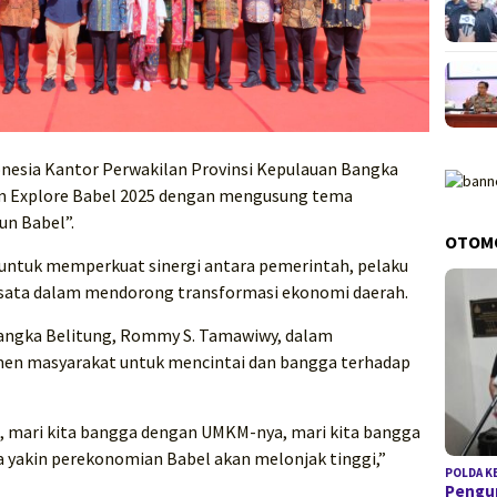
nesia Kantor Perwakilan Provinsi Kepulauan Bangka
m Explore Babel 2025 dengan mengusung tema
un Babel”.
OTOM
s untuk memperkuat sinergi antara pemerintah, pelaku
isata dalam mendorong transformasi ekonomi daerah.
Bangka Belitung, Rommy S. Tamawiwy, dalam
en masyarakat untuk mencintai dan bangga terhadap
a, mari kita bangga dengan UMKM-nya, mari kita bangga
ta yakin perekonomian Babel akan melonjak tinggi,”
POLDA K
Pengun