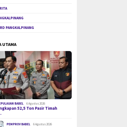
RITA
NGKALPINANG
RD PANGKALPINANG
A UTAMA
EPULAUAN BABEL
6 Agustus 2026
gkapan 52,5 Ton Pasir Timah
…
PEMPROV BABEL
6 Agustus 2026