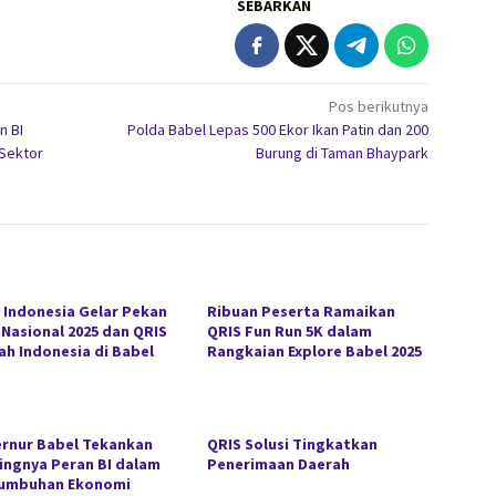
SEBARKAN
Pos berikutnya
n BI
Polda Babel Lepas 500 Ekor Ikan Patin dan 200
Sektor
Burung di Taman Bhaypark
 Indonesia Gelar Pekan
Ribuan Peserta Ramaikan
 Nasional 2025 dan QRIS
QRIS Fun Run 5K dalam
jah Indonesia di Babel
Rangkaian Explore Babel 2025
rnur Babel Tekankan
QRIS Solusi Tingkatkan
ingnya Peran BI dalam
Penerimaan Daerah
umbuhan Ekonomi