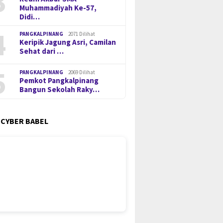
3
Muhammadiyah Ke-57,
Didi…
4
PANGKALPINANG
2071 Dilihat
Keripik Jagung Asri, Camilan
Sehat dari …
5
PANGKALPINANG
2069 Dilihat
Pemkot Pangkalpinang
Bangun Sekolah Raky…
 CYBER BABEL