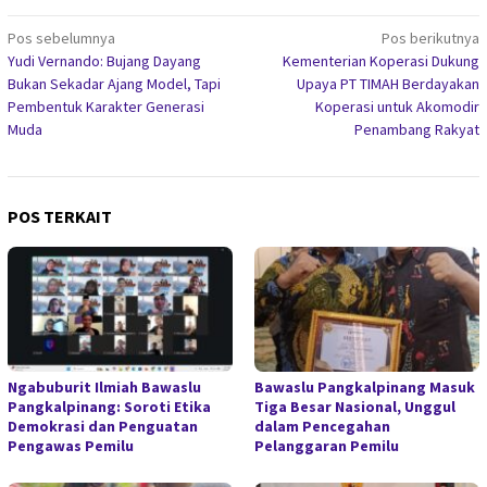
Navigasi
Pos sebelumnya
Pos berikutnya
Yudi Vernando: Bujang Dayang
Kementerian Koperasi Dukung
pos
Bukan Sekadar Ajang Model, Tapi
Upaya PT TIMAH Berdayakan
Pembentuk Karakter Generasi
Koperasi untuk Akomodir
Muda
Penambang Rakyat
POS TERKAIT
Ngabuburit Ilmiah Bawaslu
Bawaslu Pangkalpinang Masuk
Pangkalpinang: Soroti Etika
Tiga Besar Nasional, Unggul
Demokrasi dan Penguatan
dalam Pencegahan
Pengawas Pemilu
Pelanggaran Pemilu