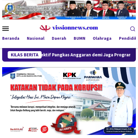
Loncat
ke
konten
Menu
Mobile
Beranda
Nasional
Daerah
BUMN
Olahraga
Pendidik
l Selektif Pangkas Anggaran demi Jaga Program Prioritas
KILAS BERITA