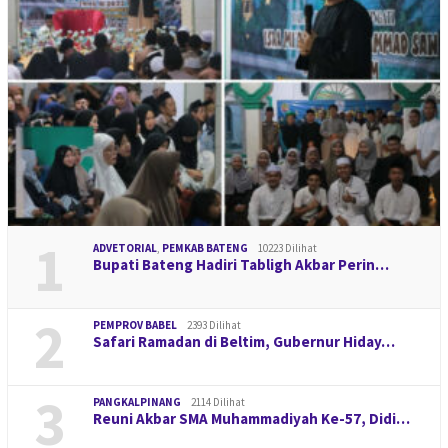
1
ADVETORIAL
,
PEMKAB BATENG
10223 Dilihat
Bupati Bateng Hadiri Tabligh Akbar Perin…
2
PEMPROV BABEL
2393 Dilihat
Safari Ramadan di Beltim, Gubernur Hiday…
3
PANGKALPINANG
2114 Dilihat
Reuni Akbar SMA Muhammadiyah Ke-57, Didi…