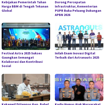
Kebijakan Pemerintah Tahan
Dorong Percepatan
Harga BBM di Tengah Tekanan
Infrastruktur, Kementerian
Global
PUPR Buka Peluang Dukungan
APBN 2026
Festival Astra 2025 Sukses
Inilah Enam Inovasi Digital
Gaungkan Semangat
Terbaik dari Astranauts 2025
Kolaborasi dan Kontribusi
Sosial
Kakanwil Ditjenpas Kep. Babel
Kadiv Humas Ajak Masyarakat