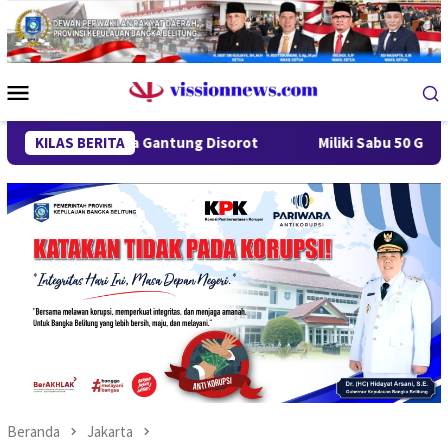
Loncat
ke
konten
Menu
Mobile
 Desa Gantung Disorot
KILAS BERITA
Miliki Sabu 50 Gram, IRT di Pangk
Beranda
Jakarta