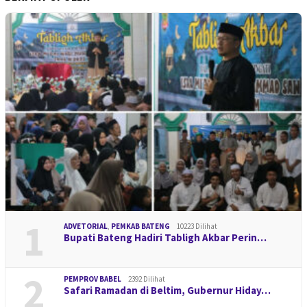
1
ADVETORIAL
,
PEMKAB BATENG
10223 Dilihat
Bupati Bateng Hadiri Tabligh Akbar Perin…
2
PEMPROV BABEL
2392 Dilihat
Safari Ramadan di Beltim, Gubernur Hiday…