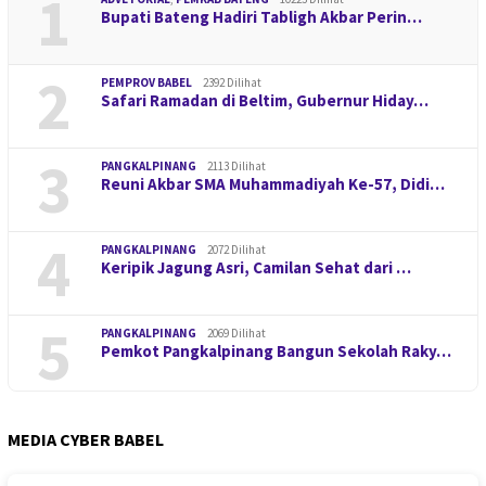
1
Bupati Bateng Hadiri Tabligh Akbar Perin…
2
PEMPROV BABEL
2392 Dilihat
Safari Ramadan di Beltim, Gubernur Hiday…
3
PANGKALPINANG
2113 Dilihat
Reuni Akbar SMA Muhammadiyah Ke-57, Didi…
4
PANGKALPINANG
2072 Dilihat
Keripik Jagung Asri, Camilan Sehat dari …
5
PANGKALPINANG
2069 Dilihat
Pemkot Pangkalpinang Bangun Sekolah Raky…
MEDIA CYBER BABEL