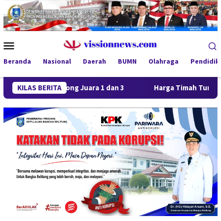
Loncat
ke
konten
Menu
Mobile
Beranda
Nasional
Daerah
BUMN
Olahraga
Pendidik
 Borong Juara 1 dan 3
KILAS BERITA
Harga Timah Turun, Aktivitas Tam