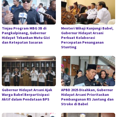
Tinjau Program MBG 3B di
Menteri Wihaji Kunjungi Babel,
Pangkalpinang, Gubernur
Gubernur Hidayat Arsani
Hidayat Tekankan Mutu Gizi
Perkuat Kolaborasi
dan Ketepatan Sasaran
Percepatan Penanganan
Stunting
Gubernur Hidayat Arsani Ajak
APBD 2025 Disahkan, Gubernur
Warga Babel Berpartisipasi
Hidayat Arsani Prioritaskan
Aktif dalam Pendataan BPS
Pembangunan RS Jantung dan
Stroke di Babel