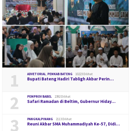
1
ADVETORIAL
,
PEMKAB BATENG
10223 Dilihat
Bupati Bateng Hadiri Tabligh Akbar Perin…
2
PEMPROV BABEL
2392 Dilihat
Safari Ramadan di Beltim, Gubernur Hiday…
3
PANGKALPINANG
2113 Dilihat
Reuni Akbar SMA Muhammadiyah Ke-57, Didi…