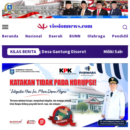
Loncat
ke
konten
Menu
Mobile
Beranda
Nasional
Daerah
BUMN
Olahraga
Pendidik
dung Desa Gantung Disorot
KILAS BERITA
Miliki Sabu 50 Gram, IRT di 