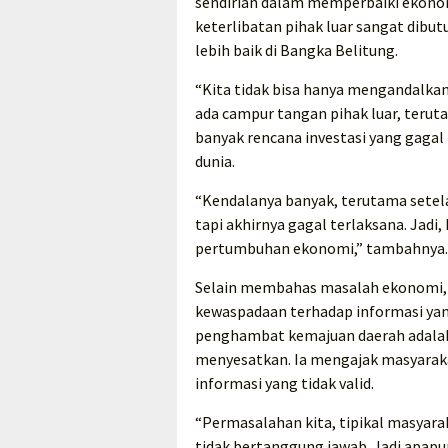
sendirian dalam memperbaiki ekonom
keterlibatan pihak luar sangat dib
lebih baik di Bangka Belitung.
“Kita tidak bisa hanya mengandalka
ada campur tangan pihak luar, teruta
banyak rencana investasi yang gagal
dunia.
“Kendalanya banyak, terutama setel
tapi akhirnya gagal terlaksana. Jadi
pertumbuhan ekonomi,” tambahnya.
Selain membahas masalah ekonomi, 
kewaspadaan terhadap informasi yang
penghambat kemajuan daerah adalah 
menyesatkan. Ia mengajak masyarakat
informasi yang tidak valid.
“Permasalahan kita, tipikal masyarak
tidak bertanggung jawab. Jadi apapu