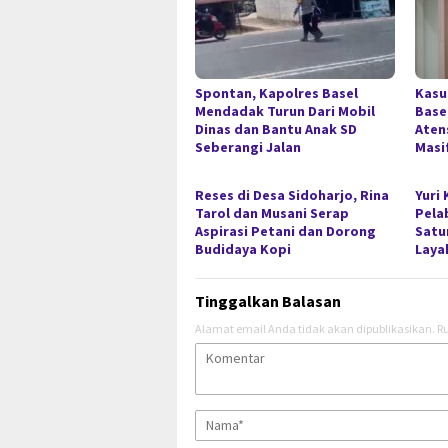
Spontan, Kapolres Basel
Kasu
Mendadak Turun Dari Mobil
Base
Dinas dan Bantu Anak SD
Atens
Seberangi Jalan
Masi
Reses di Desa Sidoharjo, Rina
Yuri
Tarol dan Musani Serap
Pela
Aspirasi Petani dan Dorong
Satu
Budidaya Kopi
Laya
Tinggalkan Balasan
Alamat email Anda tidak akan dipublikasikan.
Ru