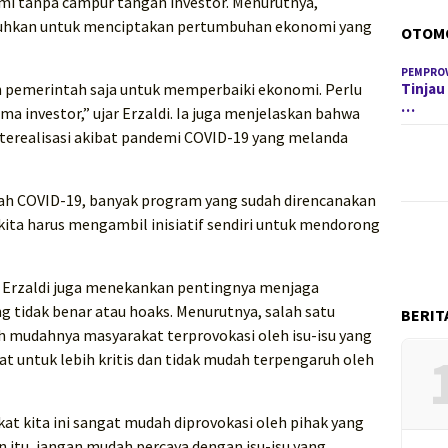
i tanpa campur tangan investor. Menurutnya,
utuhkan untuk menciptakan pertumbuhan ekonomi yang
OTOM
PEMPROV
Tinjau
n pemerintah saja untuk memperbaiki ekonomi. Perlu
…
ma investor,” ujar Erzaldi. Ia juga menjelaskan bahwa
 terealisasi akibat pandemi COVID-19 yang melanda
ah COVID-19, banyak program yang sudah direncanakan
, kita harus mengambil inisiatif sendiri untuk mendorong
Erzaldi juga menekankan pentingnya menjaga
 tidak benar atau hoaks. Menurutnya, salah satu
BERIT
mudahnya masyarakat terprovokasi oleh isu-isu yang
 untuk lebih kritis dan tidak mudah terpengaruh oleh
at kita ini sangat mudah diprovokasi oleh pihak yang
n itu, jangan mudah percaya dengan isu-isu yang