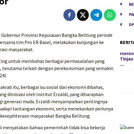
or
BE
PA
DP
-
Gubernur Provinsi Kepulauan Bangka Belitung periode
BERIT
bersama tim Pro ER Basel, melakukan kunjungan ke
rasi masyarakat.
PEMPROV
Tinjau
ting untuk membahas berbagai permasalahan yang
…
, terutama terkait dengan perekonomian yang semakin
24)
rab itu, berbagai isu sosial dan ekonomi dibahas,
g diinisiasi oleh Institut Erzaldi, yang diharapkan
gi generasi muda. Erzaldi menyampaikan pentingnya
ghadapi tantangan ekonomi, serta menekankan perlunya
kesejahteraan masyarakat Bangka Belitung.
di menyatakan bahwa pemerintah tidak bisa bekerja