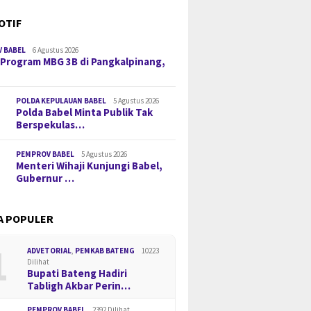
OTIF
 BABEL
6 Agustus 2026
 Program MBG 3B di Pangkalpinang,
POLDA KEPULAUAN BABEL
5 Agustus 2026
Polda Babel Minta Publik Tak
Berspekulas…
PEMPROV BABEL
5 Agustus 2026
Menteri Wihaji Kunjungi Babel,
Gubernur …
A POPULER
1
ADVETORIAL
,
PEMKAB BATENG
10223
Dilihat
Bupati Bateng Hadiri
Tabligh Akbar Perin…
PEMPROV BABEL
2392 Dilihat