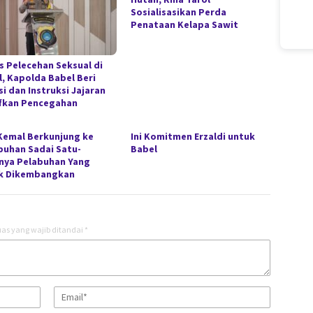
Sosialisasikan Perda
Penataan Kelapa Sawit
s Pelecehan Seksual di
l, Kapolda Babel Beri
i dan Instruksi Jajaran
fkan Pencegahan
 Kemal Berkunjung ke
Ini Komitmen Erzaldi untuk
buhan Sadai Satu-
Babel
nya Pelabuhan Yang
k Dikembangkan
as yang wajib ditandai
*