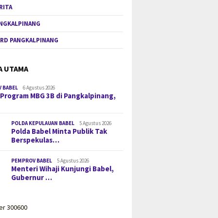
RITA
NGKALPINANG
RD PANGKALPINANG
A UTAMA
 BABEL
6 Agustus 2026
 Program MBG 3B di Pangkalpinang,
POLDA KEPULAUAN BABEL
5 Agustus 2026
Polda Babel Minta Publik Tak
Berspekulas…
PEMPROV BABEL
5 Agustus 2026
Menteri Wihaji Kunjungi Babel,
Gubernur …