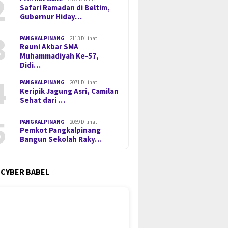
2
Safari Ramadan di Beltim,
Gubernur Hiday…
3
PANGKALPINANG
2113 Dilihat
Reuni Akbar SMA
Muhammadiyah Ke-57,
Didi…
4
PANGKALPINANG
2071 Dilihat
Keripik Jagung Asri, Camilan
Sehat dari …
5
PANGKALPINANG
2069 Dilihat
Pemkot Pangkalpinang
Bangun Sekolah Raky…
 CYBER BABEL