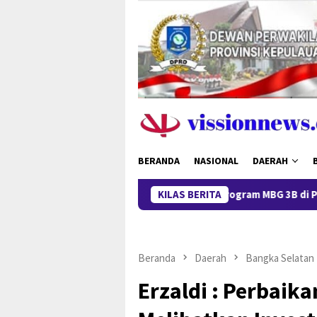
Loncat
ke
konten
BERANDA
NASIONAL
DAERAH
Tinjau Program MBG 3B di Pangkalpinan
KILAS BERITA
Beranda
Daerah
Bangka Selatan
Erzaldi : Perbaik