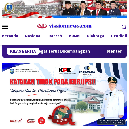
Loncat
ke
konten
Menu
Mobile
Beranda
Nasional
Daerah
BUMN
Olahraga
Pendidik
mah Ilegal Terus Dikembangkan
KILAS BERITA
Menteri Wihaji Kunjungi B