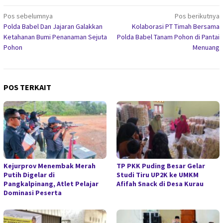
Navigasi
Pos sebelumnya
Pos berikutnya
Polda Babel Dan Jajaran Galakkan
Kolaborasi PT Timah Bersama
pos
Ketahanan Bumi Penanaman Sejuta
Polda Babel Tanam Pohon di Pantai
Pohon
Menuang
POS TERKAIT
Kejurprov Menembak Merah
TP PKK Puding Besar Gelar
Putih Digelar di
Studi Tiru UP2K ke UMKM
Pangkalpinang, Atlet Pelajar
Afifah Snack di Desa Kurau
Dominasi Peserta