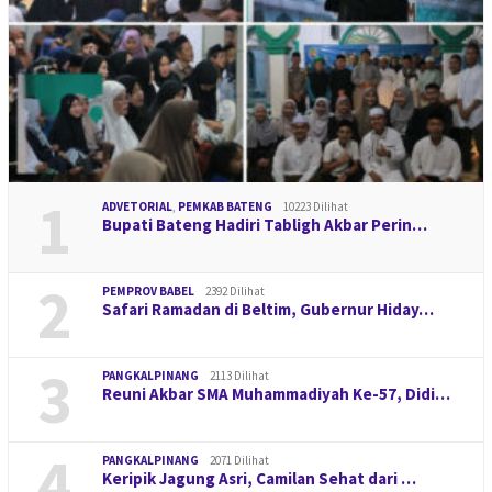
1
ADVETORIAL
,
PEMKAB BATENG
10223 Dilihat
Bupati Bateng Hadiri Tabligh Akbar Perin…
2
PEMPROV BABEL
2392 Dilihat
Safari Ramadan di Beltim, Gubernur Hiday…
3
PANGKALPINANG
2113 Dilihat
Reuni Akbar SMA Muhammadiyah Ke-57, Didi…
4
PANGKALPINANG
2071 Dilihat
Keripik Jagung Asri, Camilan Sehat dari …