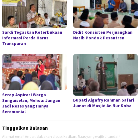
Sardi Tegaskan Keterbukaan
Didit Konsisten Perjuangkan
Informasi Perda Harus
Nasib Pondok Pesantren
Transparan
Serap Aspirasi Warga
Bupati Algafry Rahman Safari
Sungaiselan, Mehoa: Jangan
Jumat di Masjid An Nur Koba
Jadi Reses yang Hanya
Seremonial
Tinggalkan Balasan
Alamat email Anda tidak akan dipublikasikan.
Ruas yang wajib ditandai
*