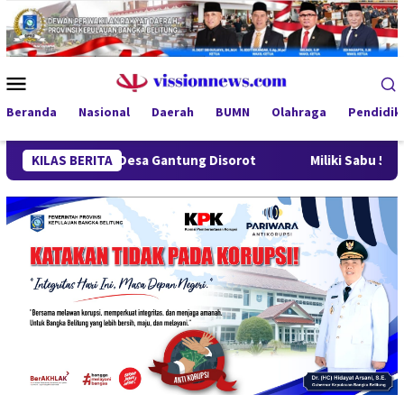
Loncat
ke
konten
Menu
Mobile
Beranda
Nasional
Daerah
BUMN
Olahraga
Pendidik
dung Desa Gantung Disorot
KILAS BERITA
Miliki Sabu 50 Gram, IRT di P