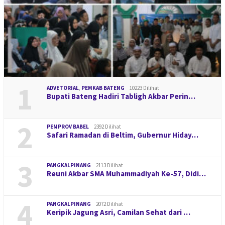
1
ADVETORIAL
,
PEMKAB BATENG
10223 Dilihat
Bupati Bateng Hadiri Tabligh Akbar Perin…
2
PEMPROV BABEL
2392 Dilihat
Safari Ramadan di Beltim, Gubernur Hiday…
3
PANGKALPINANG
2113 Dilihat
Reuni Akbar SMA Muhammadiyah Ke-57, Didi…
4
PANGKALPINANG
2072 Dilihat
Keripik Jagung Asri, Camilan Sehat dari …