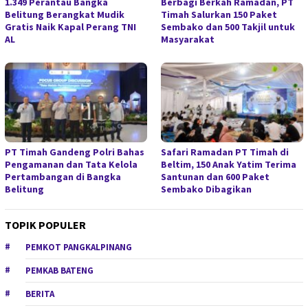
1.349 Perantau Bangka
Berbagi Berkah Ramadan, PT
Belitung Berangkat Mudik
Timah Salurkan 150 Paket
Gratis Naik Kapal Perang TNI
Sembako dan 500 Takjil untuk
AL
Masyarakat
PT Timah Gandeng Polri Bahas
Safari Ramadan PT Timah di
Pengamanan dan Tata Kelola
Beltim, 150 Anak Yatim Terima
Pertambangan di Bangka
Santunan dan 600 Paket
Belitung
Sembako Dibagikan
TOPIK POPULER
PEMKOT PANGKALPINANG
PEMKAB BATENG
BERITA