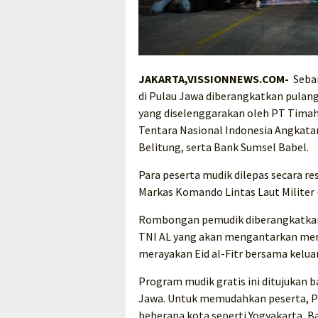
JAKARTA,VISSIONNEWS.COM-
Seban
di Pulau Jawa diberangkatkan pulan
yang diselenggarakan oleh PT Timah 
Tentara Nasional Indonesia Angkata
Belitung, serta Bank Sumsel Babel.
Para peserta mudik dilepas secara r
Markas Komando Lintas Laut Militer 
Rombongan pemudik diberangkatkan
TNI AL yang akan mengantarkan mer
merayakan Eid al-Fitr bersama kelua
Program mudik gratis ini ditujukan 
Jawa. Untuk memudahkan peserta, PT
beberapa kota seperti Yogyakarta, B