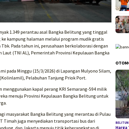
yak 1.349 perantau asal Bangka Belitung yang tinggal
g ke kampung halaman melalui program mudik gratis
Tbk. Pada tahun ini, perusahaan berkolaborasi dengan
n Laut (TNI AL), Pemerintah Provinsi Kepulauan Bangka
OTOM
esmi pada Minggu (15/3/2026) di Lapangan Mulyono Silam,
(Kolinlamil), Pelabuhan Tanjung Priok Port.
 menggunakan kapal perang KRI Semarang-594 milik
eka menuju Provinsi Kepulauan Bangka Belitung untuk
rga.
bagi masyarakat Bangka Belitung yang merantau di Pulau
 Timah juga menyediakan transportasi bus dari
BELITUN
Harga 
andung, dan Jakarta menuju titik keberangkatan di