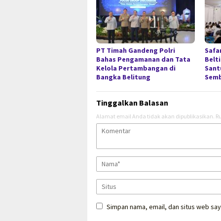
PT Timah Gandeng Polri
Safa
Bahas Pengamanan dan Tata
Belt
Kelola Pertambangan di
Sant
Bangka Belitung
Semb
Tinggalkan Balasan
Alamat email Anda tidak akan dipublikasikan.
Ru
Simpan nama, email, dan situs web say