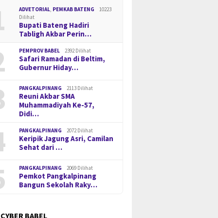
1
ADVETORIAL
,
PEMKAB BATENG
10223
Dilihat
Bupati Bateng Hadiri
Tabligh Akbar Perin…
2
PEMPROV BABEL
2392 Dilihat
Safari Ramadan di Beltim,
Gubernur Hiday…
3
PANGKALPINANG
2113 Dilihat
Reuni Akbar SMA
Muhammadiyah Ke-57,
Didi…
4
PANGKALPINANG
2072 Dilihat
Keripik Jagung Asri, Camilan
Sehat dari …
5
PANGKALPINANG
2069 Dilihat
Pemkot Pangkalpinang
Bangun Sekolah Raky…
 CYBER BABEL