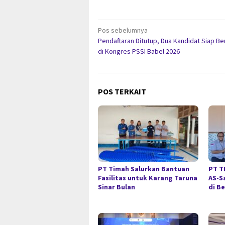
Navigasi
Pos sebelumnya
Pendaftaran Ditutup, Dua Kandidat Siap Be
pos
di Kongres PSSI Babel 2026
POS TERKAIT
PT Timah Salurkan Bantuan
PT T
Fasilitas untuk Karang Taruna
AS-S
Sinar Bulan
di B