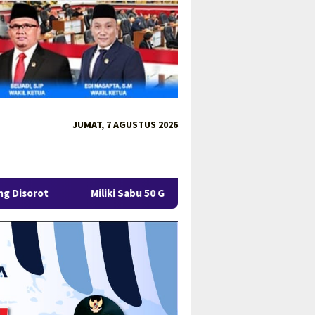
JUMAT, 7 AGUSTUS 2026
ki Sabu 50 Gram, IRT di Pangkalpinang Ditangkap Ditresnarkoba P