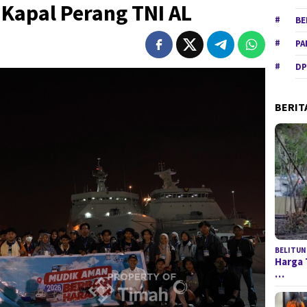
 Kapal Perang TNI AL
BE
PA
DP
BERIT
BELITUN
Harga 
…