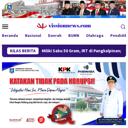
Loncat
ke
konten
Menu
Mobile
Beranda
Nasional
Daerah
BUMN
Olahraga
Pendidik
KILAS BERITA
Miliki Sabu 50 Gram, IRT di Pangkalpinang Ditangkap Ditr