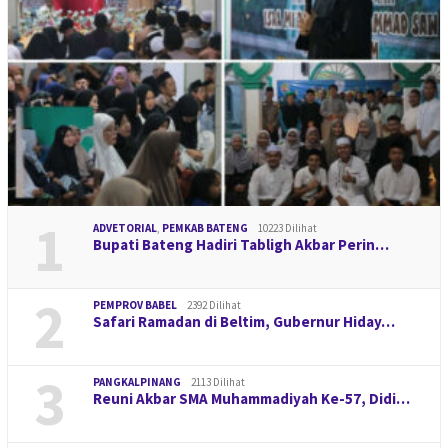
1
ADVETORIAL
,
PEMKAB BATENG
10223 Dilihat
Bupati Bateng Hadiri Tabligh Akbar Perin…
2
PEMPROV BABEL
2392 Dilihat
Safari Ramadan di Beltim, Gubernur Hiday…
3
PANGKALPINANG
2113 Dilihat
Reuni Akbar SMA Muhammadiyah Ke-57, Didi…