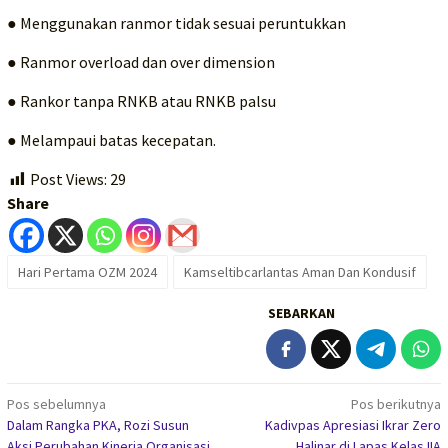
● Menggunakan ranmor tidak sesuai peruntukkan
● Ranmor overload dan over dimension
● Rankor tanpa RNKB atau RNKB palsu
● Melampaui batas kecepatan.
Post Views:
29
Share
Hari Pertama OZM 2024
Kamseltibcarlantas Aman Dan Kondusif
SEBARKAN
Navigasi
Pos sebelumnya
Pos berikutnya
Dalam Rangka PKA, Rozi Susun
Kadivpas Apresiasi Ikrar Zero
pos
Aksi Perubahan Kinerja Organisasi
Halinar di Lapas Kelas IIA