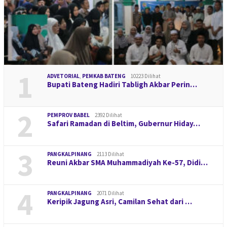
1
ADVETORIAL
,
PEMKAB BATENG
10223 Dilihat
Bupati Bateng Hadiri Tabligh Akbar Perin…
2
PEMPROV BABEL
2392 Dilihat
Safari Ramadan di Beltim, Gubernur Hiday…
3
PANGKALPINANG
2113 Dilihat
Reuni Akbar SMA Muhammadiyah Ke-57, Didi…
4
PANGKALPINANG
2071 Dilihat
Keripik Jagung Asri, Camilan Sehat dari …