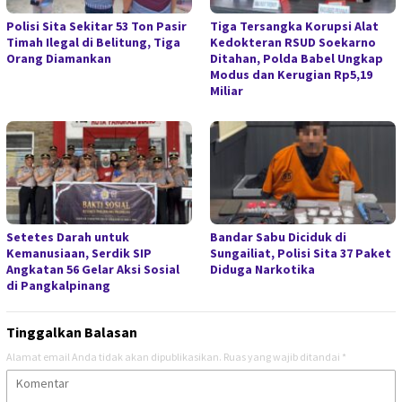
Polisi Sita Sekitar 53 Ton Pasir
Tiga Tersangka Korupsi Alat
Timah Ilegal di Belitung, Tiga
Kedokteran RSUD Soekarno
Orang Diamankan
Ditahan, Polda Babel Ungkap
Modus dan Kerugian Rp5,19
Miliar
Setetes Darah untuk
Bandar Sabu Diciduk di
Kemanusiaan, Serdik SIP
Sungailiat, Polisi Sita 37 Paket
Angkatan 56 Gelar Aksi Sosial
Diduga Narkotika
di Pangkalpinang
Tinggalkan Balasan
Alamat email Anda tidak akan dipublikasikan.
Ruas yang wajib ditandai
*