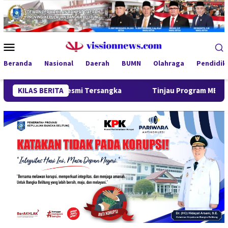
Loncat
ke
konten
Menu
Mobile
Beranda
Nasional
Daerah
BUMN
Olahraga
Pendidik
ng Resmi Tersangka
KILAS BERITA
Tinjau Program MBG 3B di Pangkalpin