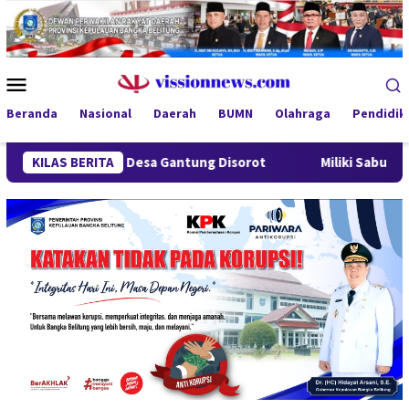
Loncat
ke
konten
Menu
Mobile
Beranda
Nasional
Daerah
BUMN
Olahraga
Pendidik
ndung Desa Gantung Disorot
KILAS BERITA
Miliki Sabu 50 Gram, IRT di