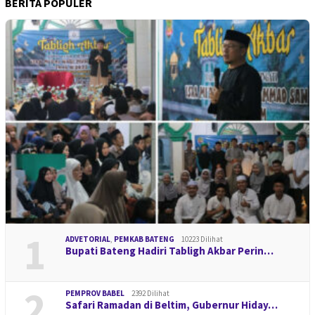
BERITA POPULER
1
ADVETORIAL
,
PEMKAB BATENG
10223 Dilihat
Bupati Bateng Hadiri Tabligh Akbar Perin…
2
PEMPROV BABEL
2392 Dilihat
Safari Ramadan di Beltim, Gubernur Hiday…