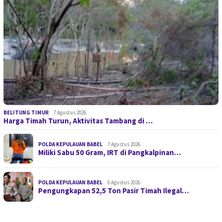
BELITUNG TIMUR
7 Agustus 2026
Harga Timah Turun, Aktivitas Tambang di …
POLDA KEPULAUAN BABEL
7 Agustus 2026
Miliki Sabu 50 Gram, IRT di Pangkalpinan…
POLDA KEPULAUAN BABEL
6 Agustus 2026
Pengungkapan 52,5 Ton Pasir Timah Ilegal…